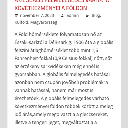
KÖVETKEZMÉNYEI A FÖLDÖN
november 7, 2023
admin
Blog
,
Külföld
,
Magyarország
A Föld hőmérséklete folyamatosan nő az
Északi-sarktól a Déli-sarkig. 1906 óta a globális
felszíni átlaghőmérséklet több mint 1,6
Fahrenheit-fokkal (0,9 Celsius-fokkal) nőtt, sőt
az érzékeny sarkvidékeken még ennél is
gyorsabban. A globális felmelegedés hatásai
azonban nem csupán jövőbeli problémákra
vannak hatással, hanem már most is
érezhetőek. A globális felmelegedés várható
következményei földön többek között a meleg
időjárás,amely megolvasztja a gleccsereket,
illetve a tengeri jeget, megváltoztatja a