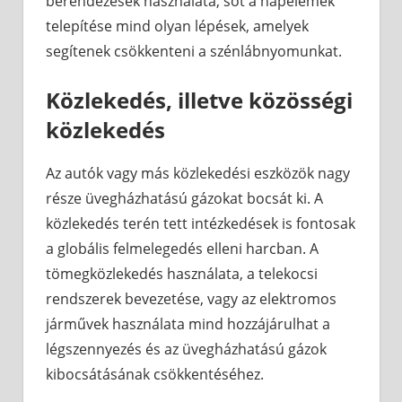
berendezések használata, sőt a napelemek
telepítése mind olyan lépések, amelyek
segítenek csökkenteni a szénlábnyomunkat.
Közlekedés, illetve közösségi
közlekedés
Az autók vagy más közlekedési eszközök nagy
része üvegházhatású gázokat bocsát ki. A
közlekedés terén tett intézkedések is fontosak
a globális felmelegedés elleni harcban. A
tömegközlekedés használata, a telekocsi
rendszerek bevezetése, vagy az elektromos
járművek használata mind hozzájárulhat a
légszennyezés és az üvegházhatású gázok
kibocsátásának csökkentéséhez.