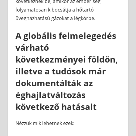
következnek be, amikor az emberiség
folyamatosan kibocsátja a hőtartó
üvegházhatású gázokat a légkörbe.
A globális felmelegedés
várható
következményei földön,
illetve a tudósok már
dokumentálták az
éghajlatváltozás
következő hatásait
Nézzük mik lehetnek ezek: