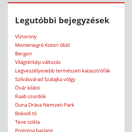
Legutóbbi bejegyzések
Víztorony
Montenegró Kotori öböl
Bergen
Világtérkép változás
Legveszélyesebb természeti katasztrófák
Szilvásvárad Szalajka völgy
Óvár kilátó
Raab szurdok
Duna Dráva Nemzeti Park
Bokodi tó
Teve szikla
Postojna barlang