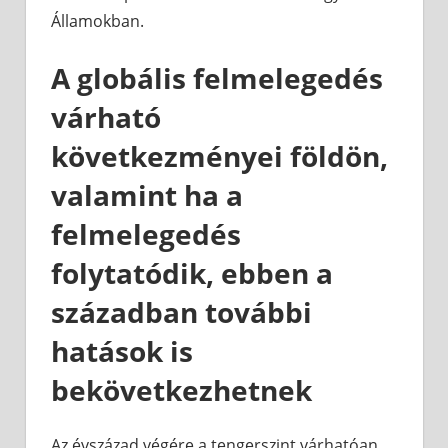
Államokban.
A globális felmelegedés
várható
következményei földön,
valamint ha a
felmelegedés
folytatódik, ebben a
században további
hatások is
bekövetkezhetnek
Az évszázad végére a tengerszint várhatóan