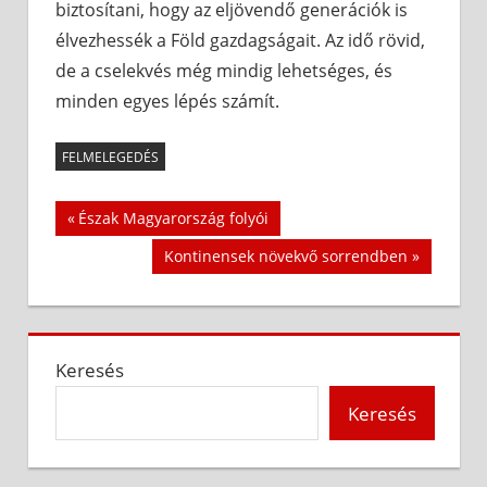
biztosítani, hogy az eljövendő generációk is
élvezhessék a Föld gazdagságait. Az idő rövid,
de a cselekvés még mindig lehetséges, és
minden egyes lépés számít.
FELMELEGEDÉS
Bejegyzés
Previous
Észak Magyarország folyói
Post:
navigáció
Next
Kontinensek növekvő sorrendben
Post:
Keresés
Keresés