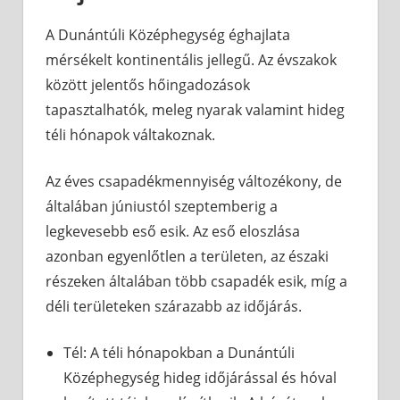
A Dunántúli Középhegység éghajlata
mérsékelt kontinentális jellegű. Az évszakok
között jelentős hőingadozások
tapasztalhatók, meleg nyarak valamint hideg
téli hónapok váltakoznak.
Az éves csapadékmennyiség változékony, de
általában júniustól szeptemberig a
legkevesebb eső esik. Az eső eloszlása
azonban egyenlőtlen a területen, az északi
részeken általában több csapadék esik, míg a
déli területeken szárazabb az időjárás.
Tél: A téli hónapokban a Dunántúli
Középhegység hideg időjárással és hóval