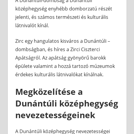
A Dunántúli-dombság a Dunántúli
középhegység enyhébb domborzatú részét
jelenti, és számos természeti és kulturális
látnivalót kínál.
Zirc egy hangulatos kisváros a Dunántúli –
dombságban, és híres a Zirci Ciszterci
Apátságról. Az apátság gyönyörű barokk
épülete valamint a hozzá tartozó múzeumok
érdekes kulturális látnivalókat kínálnak.
Megközelítése a
Dunántúli középhegység
nevezetességeinek
A Dunántúli középhegység nevezetességei