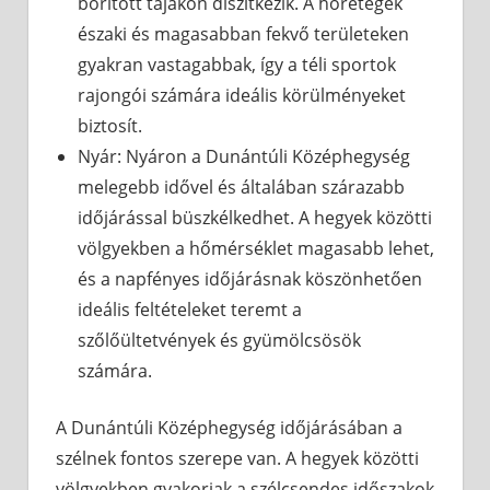
borított tájakon díszítkezik. A hórétegek
északi és magasabban fekvő területeken
gyakran vastagabbak, így a téli sportok
rajongói számára ideális körülményeket
biztosít.
Nyár: Nyáron a Dunántúli Középhegység
melegebb idővel és általában szárazabb
időjárással büszkélkedhet. A hegyek közötti
völgyekben a hőmérséklet magasabb lehet,
és a napfényes időjárásnak köszönhetően
ideális feltételeket teremt a
szőlőültetvények és gyümölcsösök
számára.
A Dunántúli Középhegység időjárásában a
szélnek fontos szerepe van. A hegyek közötti
völgyekben gyakoriak a szélcsendes időszakok