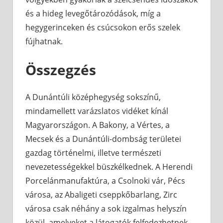
és a hideg levegőtározódások, míg a
hegygerinceken és csúcsokon erős szelek
fújhatnak.
Összegzés
A Dunántúli középhegység sokszínű,
mindamellett varázslatos vidéket kínál
Magyarországon. A Bakony, a Vértes, a
Mecsek és a Dunántúli-dombság területei
gazdag történelmi, illetve természeti
nevezetességekkel büszkélkednek. A Herendi
Porcelánmanufaktúra, a Csolnoki vár, Pécs
városa, az Abaligeti cseppkőbarlang, Zirc
városa csak néhány a sok izgalmas helyszín
közül, amelyeket a látogatók felfedezhetnek