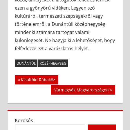
ezen a gyönyörű vidéken. Legyen szó
kultúráról, természeti szépségekről vagy
történelemről, a Dunántúli középhegység
mindenki számára tartogat valami
különlegesét. Ne hagyja ki a lehetőséget, hogy
felfedezze ezt a varázslatos helyet.
DUNÁNTÚL
KÖZÉPHEGYSÉG
Bejegyzés
Previous
Kisalföld Rábaköz
Post:
navigáció
Next
Vármegyék Magyarországon
Post:
Keresés