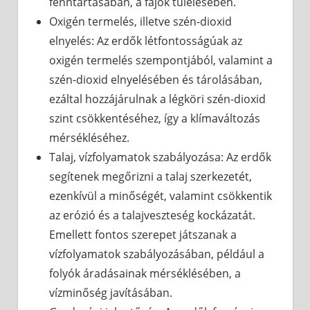
fenntartásában, a fajok túlélésében.
Oxigén termelés, illetve szén-dioxid
elnyelés: Az erdők létfontosságúak az
oxigén termelés szempontjából, valamint a
szén-dioxid elnyelésében és tárolásában,
ezáltal hozzájárulnak a légköri szén-dioxid
szint csökkentéséhez, így a klímaváltozás
mérsékléséhez.
Talaj, vízfolyamatok szabályozása: Az erdők
segítenek megőrizni a talaj szerkezetét,
ezenkívül a minőségét, valamint csökkentik
az erózió és a talajveszteség kockázatát.
Emellett fontos szerepet játszanak a
vízfolyamatok szabályozásában, például a
folyók áradásainak mérséklésében, a
vízminőség javításában.