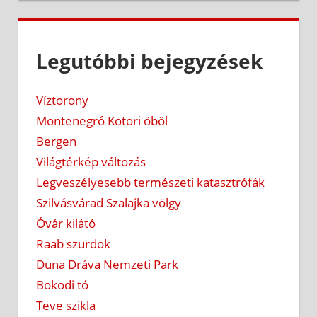
Legutóbbi bejegyzések
Víztorony
Montenegró Kotori öböl
Bergen
Világtérkép változás
Legveszélyesebb természeti katasztrófák
Szilvásvárad Szalajka völgy
Óvár kilátó
Raab szurdok
Duna Dráva Nemzeti Park
Bokodi tó
Teve szikla