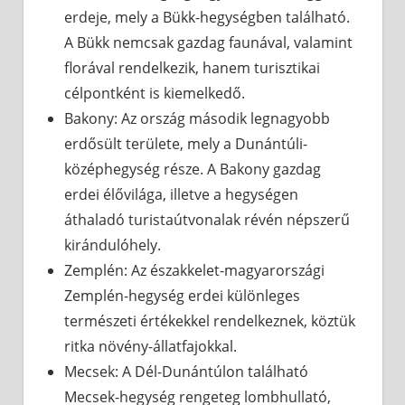
erdeje, mely a Bükk-hegységben található.
A Bükk nemcsak gazdag faunával, valamint
florával rendelkezik, hanem turisztikai
célpontként is kiemelkedő.
Bakony: Az ország második legnagyobb
erdősült területe, mely a Dunántúli-
középhegység része. A Bakony gazdag
erdei élővilága, illetve a hegységen
áthaladó turistaútvonalak révén népszerű
kirándulóhely.
Zemplén: Az északkelet-magyarországi
Zemplén-hegység erdei különleges
természeti értékekkel rendelkeznek, köztük
ritka növény-állatfajokkal.
Mecsek: A Dél-Dunántúlon található
Mecsek-hegység rengeteg lombhullató,