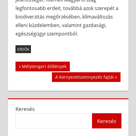
legfontosabb erdeit, továbbá azok szerepét a
biodiverzitás megőrzésében, klímaváltozás
elleni küzdelemben, valamint gazdasági,
egészségügyi szempontból.
ERDŐK
Bejegyzés
Previous
Mélytengeri élőlények
Post:
navigáció
Next
A környezetszennyezés fajtái
Post:
Keresés
Keresés