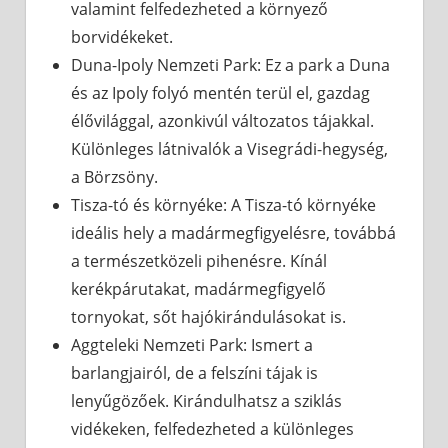
valamint felfedezheted a környező
borvidékeket.
Duna-Ipoly Nemzeti Park: Ez a park a Duna
és az Ipoly folyó mentén terül el, gazdag
élővilággal, azonkivúl változatos tájakkal.
Különleges látnivalók a Visegrádi-hegység,
a Börzsöny.
Tisza-tó és környéke: A Tisza-tó környéke
ideális hely a madármegfigyelésre, továbbá
a természetközeli pihenésre. Kínál
kerékpárutakat, madármegfigyelő
tornyokat, sőt hajókirándulásokat is.
Aggteleki Nemzeti Park: Ismert a
barlangjairól, de a felszíni tájak is
lenyűgözőek. Kirándulhatsz a sziklás
vidékeken, felfedezheted a különleges