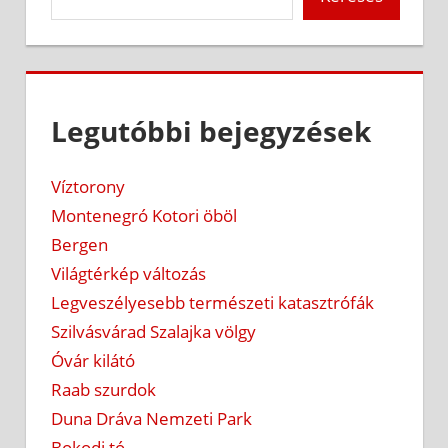
Legutóbbi bejegyzések
Víztorony
Montenegró Kotori öböl
Bergen
Világtérkép változás
Legveszélyesebb természeti katasztrófák
Szilvásvárad Szalajka völgy
Óvár kilátó
Raab szurdok
Duna Dráva Nemzeti Park
Bokodi tó