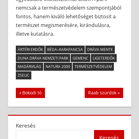
nemcsak a természetvédelem szempontjából
fontos, hanem kiváló lehetőséget biztosít a
természet megismerésére, kirándulásra,
illetve kutatásra.
ÁRTÉRI ERDŐK
BÉDA–KARAPANCSA
DRÁVA MENTE
DUNA DRÁVA NEMZETI PARK
GEMENC
LIGETERDŐK
MADÁRVILÁG
NATURA 2000
TERMÉSZETVÉDELEM
ZSELIC
Bejegyzés
Previous
Next
Bokodi tó
Raab szurdok
Post:
Post:
navigáció
Keresés
Keresés