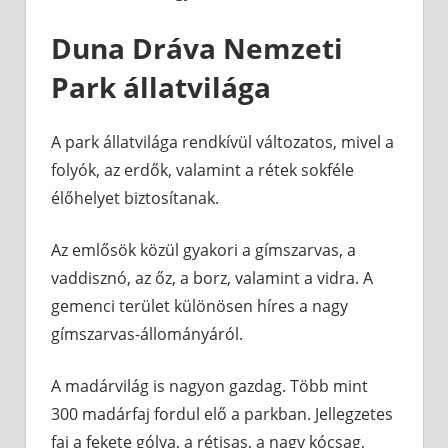
Duna Dráva Nemzeti
Park állatvilága
A park állatvilága rendkívül változatos, mivel a
folyók, az erdők, valamint a rétek sokféle
élőhelyet biztosítanak.
Az emlősök közül gyakori a gímszarvas, a
vaddisznó, az őz, a borz, valamint a vidra. A
gemenci terület különösen híres a nagy
gímszarvas-állományáról.
A madárvilág is nagyon gazdag. Több mint
300 madárfaj fordul elő a parkban. Jellegzetes
faj a fekete gólya, a rétisas, a nagy kócsag,