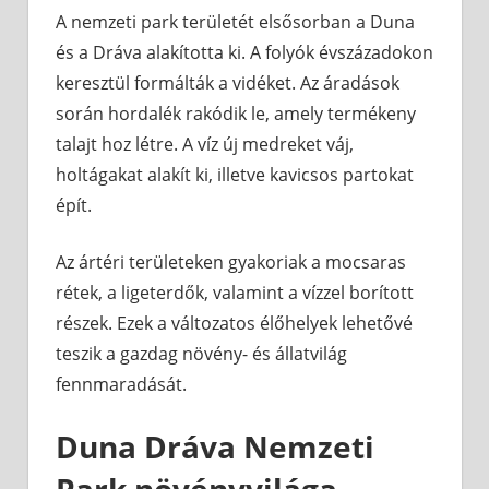
A nemzeti park területét elsősorban a Duna
és a Dráva alakította ki. A folyók évszázadokon
keresztül formálták a vidéket. Az áradások
során hordalék rakódik le, amely termékeny
talajt hoz létre. A víz új medreket váj,
holtágakat alakít ki, illetve kavicsos partokat
épít.
Az ártéri területeken gyakoriak a mocsaras
rétek, a ligeterdők, valamint a vízzel borított
részek. Ezek a változatos élőhelyek lehetővé
teszik a gazdag növény- és állatvilág
fennmaradását.
Duna Dráva Nemzeti
Park növényvilága