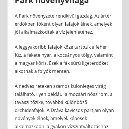
A Park növényzete rendkívül gazdag. Az ártéri
erdőkben főként olyan fafajok élnek, amelyek
jól alkalmazkodtak a víz jelenlétéhez.
A leggyakoribb fafajok közé tartozik a fehér
fűz, a fekete nyár, a kocsányos tölgy, valamint
a magyar kőris. Ezek a fák sűrű ligeterdőket
alkotnak a folyók mentén.
A nedves réteken számos különleges virág
található. Ilyen például a mocsári nőszirom, a
tavaszi tőzike, továbbá különböző
orchideafajok. A Dráva kavicsos partjain olyan
növények élnek, amelyek képesek
alkalmazkodni a gyakori vízszintváltozáshoz.