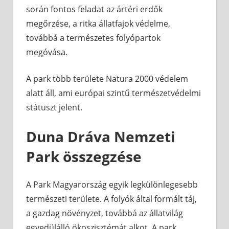
során fontos feladat az ártéri erdők
megőrzése, a ritka állatfajok védelme,
továbbá a természetes folyópartok
megóvása.
A park több területe Natura 2000 védelem
alatt áll, ami európai szintű természetvédelmi
státuszt jelent.
Duna Dráva Nemzeti
Park összegzése
A Park Magyarország egyik legkülönlegesebb
természeti területe. A folyók által formált táj,
a gazdag növényzet, továbbá az állatvilág
egyedülálló ökoszisztémát alkot. A park