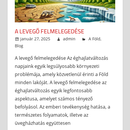
A LEVEGŐ FELMELEGEDÉSE
január 27, 2025
admin
A Föld
,
Blog
A levegő felmelegedése Az éghajlatváltozás
napjaink egyik legsúlyosabb környezeti
problémája, amely közvetlenül érinti a Föld
minden lakóját. A levegő felmelegedése az
éghajlatváltozás egyik legfontosabb
aspektusa, amelyet számos tényező
befolyásol. Az emberi tevékenység hatása, a
természetes folyamatok, illetve az
üvegházhatás együttesen