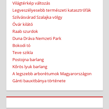
Világtérkép változás
Legveszélyesebb természeti katasztrófák
Szilvásvárad Szalajka völgy
Óvár kilátó
Raab szurdok
Duna Dráva Nemzeti Park
Bokodi tó
Teve szikla
Postojna barlang
Kőrös lyuk barlang
A legszebb arborétumok Magyarországon
Gánti bauxitbánya története