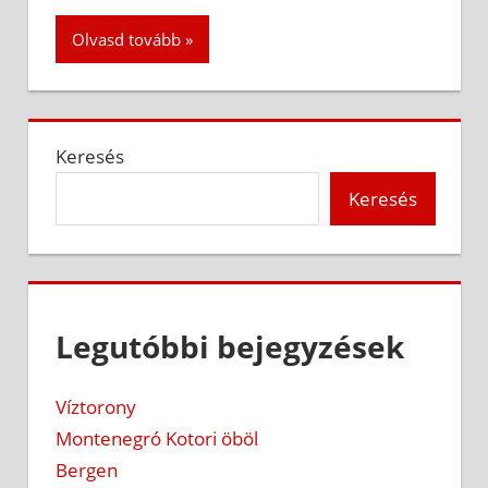
Olvasd tovább
Keresés
Keresés
Legutóbbi bejegyzések
Víztorony
Montenegró Kotori öböl
Bergen