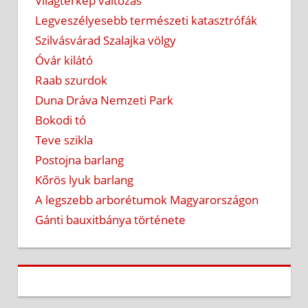
Világtérkép változás
Legveszélyesebb természeti katasztrófák
Szilvásvárad Szalajka völgy
Óvár kilátó
Raab szurdok
Duna Dráva Nemzeti Park
Bokodi tó
Teve szikla
Postojna barlang
Kőrös lyuk barlang
A legszebb arborétumok Magyarországon
Gánti bauxitbánya története