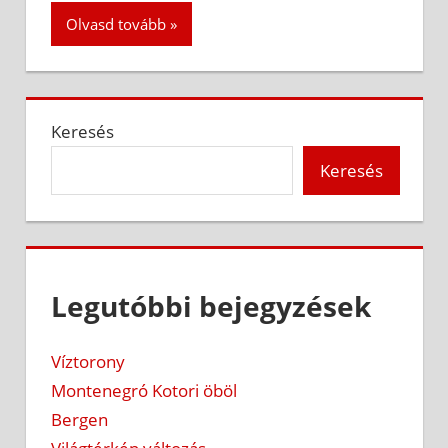
Olvasd tovább
Keresés
Keresés
Legutóbbi bejegyzések
Víztorony
Montenegró Kotori öböl
Bergen