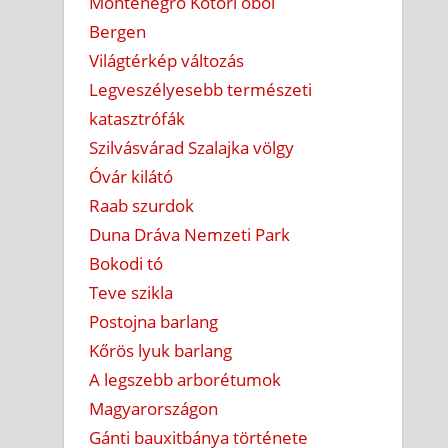
Montenegró Kotori öböl
Bergen
Világtérkép változás
Legveszélyesebb természeti
katasztrófák
Szilvásvárad Szalajka völgy
Óvár kilátó
Raab szurdok
Duna Dráva Nemzeti Park
Bokodi tó
Teve szikla
Postojna barlang
Kőrös lyuk barlang
A legszebb arborétumok
Magyarországon
Gánti bauxitbánya története