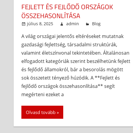
FEJLETT ÉS FEJLŐDŐ ORSZÁGOK
ÖSSZEHASONLÍTÁSA
július 8, 2025
admin
Blog
A világ országai jelentős eltéréseket mutatnak
gazdasági fejlettség, társadalmi struktúrák,
valamint életszínvonal tekintetében. Általánosan
elfogadott kategóriák szerint beszélhetünk fejlett
és fejlődő államokról, bár a besorolás mögött
sok összetett tényező húzódik. A **Fejlett és
fejlődő országok összehasonlítása** segít
megérteni ezeket a
Olvasd tovább