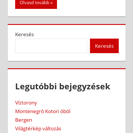
Olvasd tovább
Keresés
Keresés
Legutóbbi bejegyzések
Víztorony
Montenegró Kotori öböl
Bergen
Világtérkép változás