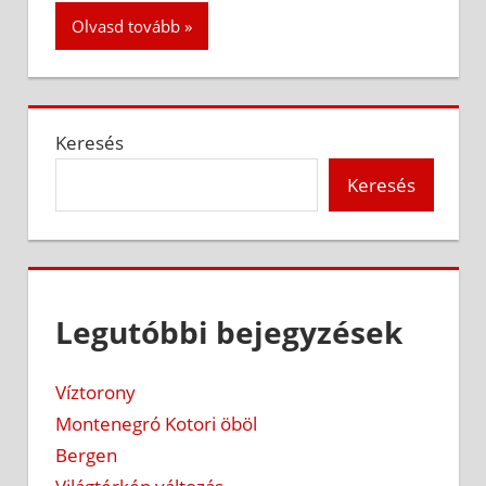
Olvasd tovább
Keresés
Keresés
Legutóbbi bejegyzések
Víztorony
Montenegró Kotori öböl
Bergen