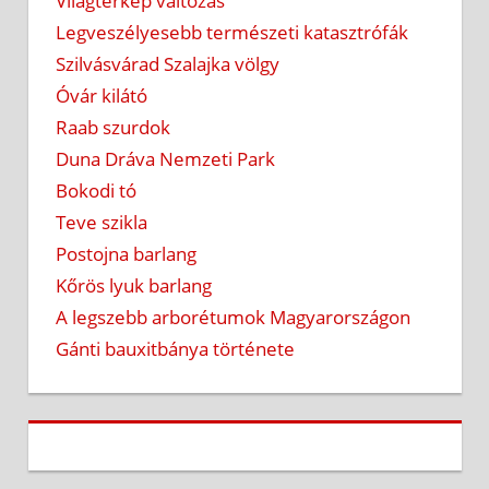
Világtérkép változás
Legveszélyesebb természeti katasztrófák
Szilvásvárad Szalajka völgy
Óvár kilátó
Raab szurdok
Duna Dráva Nemzeti Park
Bokodi tó
Teve szikla
Postojna barlang
Kőrös lyuk barlang
A legszebb arborétumok Magyarországon
Gánti bauxitbánya története