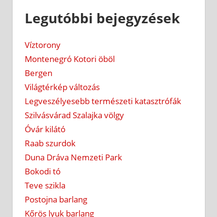
Legutóbbi bejegyzések
Víztorony
Montenegró Kotori öböl
Bergen
Világtérkép változás
Legveszélyesebb természeti katasztrófák
Szilvásvárad Szalajka völgy
Óvár kilátó
Raab szurdok
Duna Dráva Nemzeti Park
Bokodi tó
Teve szikla
Postojna barlang
Kőrös lyuk barlang