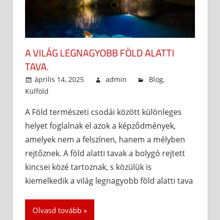
A VILÁG LEGNAGYOBB FÖLD ALATTI
TAVA.
április 14, 2025
admin
Blog
,
Külföld
A Föld természeti csodái között különleges
helyet foglalnak el azok a képződmények,
amelyek nem a felszínen, hanem a mélyben
rejtőznek. A föld alatti tavak a bolygó rejtett
kincsei közé tartoznak, s közülük is
kiemelkedik a világ legnagyobb föld alatti tava
Olvasd tovább