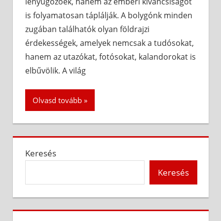
lenyűgözőek, hanem az emberi kíváncsiságot
is folyamatosan táplálják. A bolygónk minden
zugában találhatók olyan földrajzi
érdekességek, amelyek nemcsak a tudósokat,
hanem az utazókat, fotósokat, kalandorokat is
elbűvölik. A világ
Olvasd tovább
Keresés
Keresés