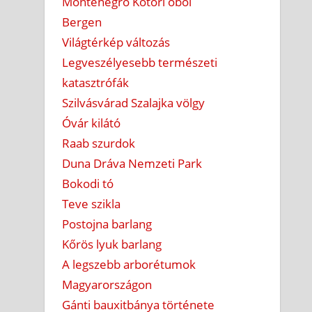
Montenegró Kotori öböl
Bergen
Világtérkép változás
Legveszélyesebb természeti
katasztrófák
Szilvásvárad Szalajka völgy
Óvár kilátó
Raab szurdok
Duna Dráva Nemzeti Park
Bokodi tó
Teve szikla
Postojna barlang
Kőrös lyuk barlang
A legszebb arborétumok
Magyarországon
Gánti bauxitbánya története