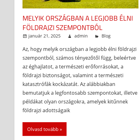
MELYIK ORSZÁGBAN A LEGJOBB ÉLNI
FÖLDRAJZI SZEMPONTBÓL
január 21, 2025
admin
Blog
Az, hogy melyik országban a legjobb élni földrajzi
szempontból, számos tényezőtől függ, beleértve
az éghajlatot, a természeti erőforrásokat, a
földrajzi biztonságot, valamint a természeti
katasztrófák kockázatát. Az alábbiakban
bemutatjuk a legfontosabb szempontokat, illetve
példákat olyan országokra, amelyek kitűnnek
földrajzi adottságaik
Olvasd tovább