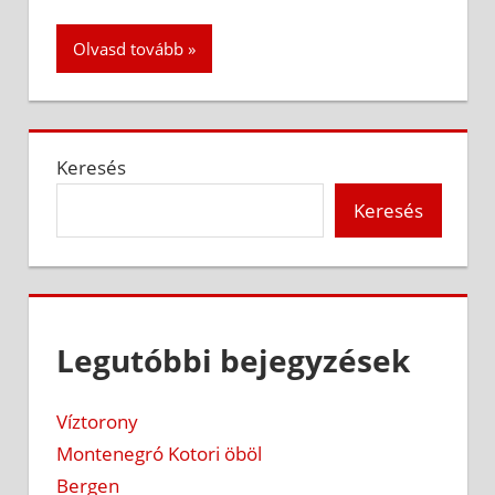
Olvasd tovább
Keresés
Keresés
Legutóbbi bejegyzések
Víztorony
Montenegró Kotori öböl
Bergen