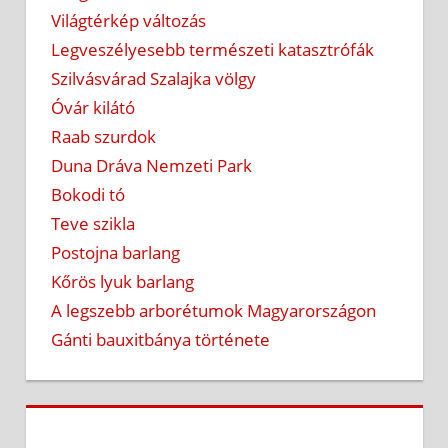
Világtérkép változás
Legveszélyesebb természeti katasztrófák
Szilvásvárad Szalajka völgy
Óvár kilátó
Raab szurdok
Duna Dráva Nemzeti Park
Bokodi tó
Teve szikla
Postojna barlang
Kőrös lyuk barlang
A legszebb arborétumok Magyarországon
Gánti bauxitbánya története