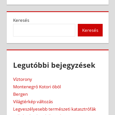
Keresés
Keresés
Legutóbbi bejegyzések
Víztorony
Montenegró Kotori öböl
Bergen
Világtérkép változás
Legveszélyesebb természeti katasztrófák