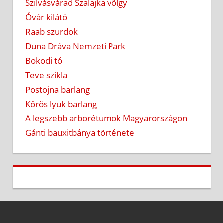
Szilvásvárad Szalajka völgy
Óvár kilátó
Raab szurdok
Duna Dráva Nemzeti Park
Bokodi tó
Teve szikla
Postojna barlang
Kőrös lyuk barlang
A legszebb arborétumok Magyarországon
Gánti bauxitbánya története