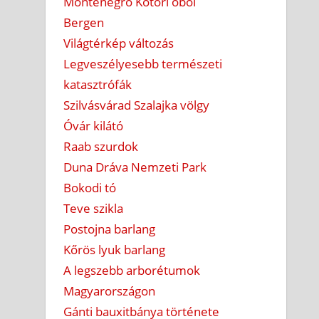
Montenegró Kotori öböl
Bergen
Világtérkép változás
Legveszélyesebb természeti
katasztrófák
Szilvásvárad Szalajka völgy
Óvár kilátó
Raab szurdok
Duna Dráva Nemzeti Park
Bokodi tó
Teve szikla
Postojna barlang
Kőrös lyuk barlang
A legszebb arborétumok
Magyarországon
Gánti bauxitbánya története