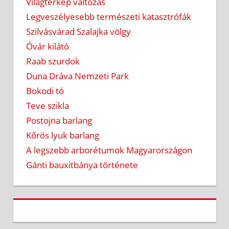
Világtérkép változás
Legveszélyesebb természeti katasztrófák
Szilvásvárad Szalajka völgy
Óvár kilátó
Raab szurdok
Duna Dráva Nemzeti Park
Bokodi tó
Teve szikla
Postojna barlang
Kőrös lyuk barlang
A legszebb arborétumok Magyarországon
Gánti bauxitbánya története