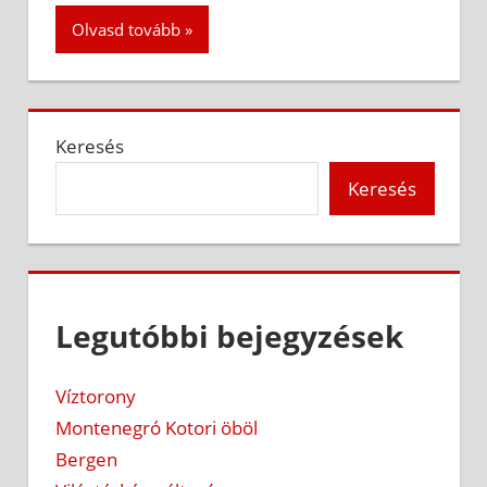
Olvasd tovább
Keresés
Keresés
Legutóbbi bejegyzések
Víztorony
Montenegró Kotori öböl
Bergen