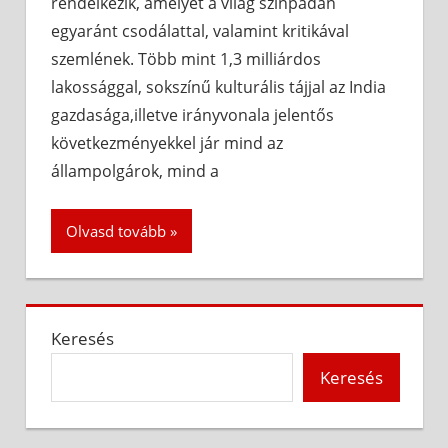
rendelkezik, amelyet a világ színpadán
egyaránt csodálattal, valamint kritikával
szemlének. Több mint 1,3 milliárdos
lakossággal, sokszínű kulturális tájjal az India
gazdasága,illetve irányvonala jelentős
következményekkel jár mind az
állampolgárok, mind a
Olvasd tovább
Keresés
Keresés