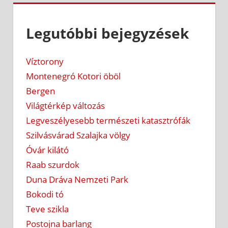
Legutóbbi bejegyzések
Víztorony
Montenegró Kotori öböl
Bergen
Világtérkép változás
Legveszélyesebb természeti katasztrófák
Szilvásvárad Szalajka völgy
Óvár kilátó
Raab szurdok
Duna Dráva Nemzeti Park
Bokodi tó
Teve szikla
Postojna barlang