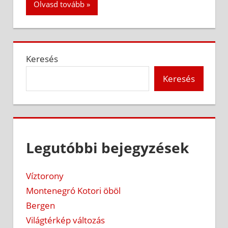
Olvasd tovább
Keresés
Keresés
Legutóbbi bejegyzések
Víztorony
Montenegró Kotori öböl
Bergen
Világtérkép változás