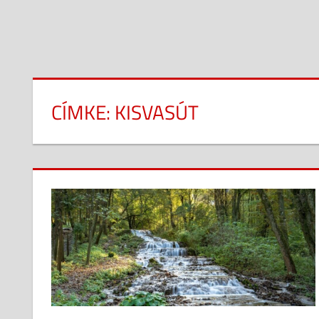
CÍMKE:
KISVASÚT