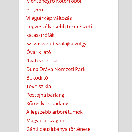
Montenegró Kotori öböl
Bergen
Világtérkép változás
Legveszélyesebb természeti
katasztrófák
Szilvásvárad Szalajka völgy
Óvár kilátó
Raab szurdok
Duna Dráva Nemzeti Park
Bokodi tó
Teve szikla
Postojna barlang
Kőrös lyuk barlang
A legszebb arborétumok
Magyarországon
Gánti bauxitbánya története