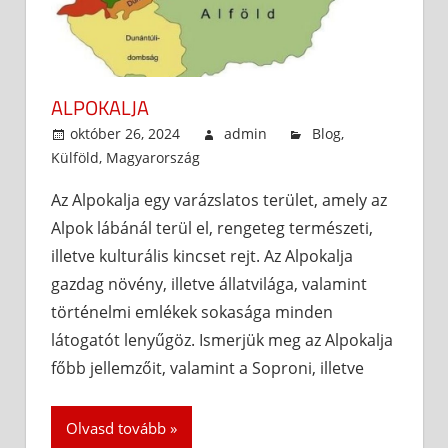
ALPOKALJA
október 26, 2024
admin
Blog
,
Külföld
,
Magyarország
Az Alpokalja egy varázslatos terület, amely az
Alpok lábánál terül el, rengeteg természeti,
illetve kulturális kincset rejt. Az Alpokalja
gazdag növény, illetve állatvilága, valamint
történelmi emlékek sokasága minden
látogatót lenyűgöz. Ismerjük meg az Alpokalja
főbb jellemzőit, valamint a Soproni, illetve
Olvasd tovább