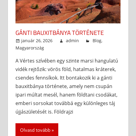
GÁNTI BAUXITBÁNYA TÖRTÉNETE
január 26, 2026
admin
Blog
,
Magyarország
A Vértes szívében egy szinte marsi hangulatú
vidék rejtőzik: vörös föld, hatalmas kráterek,
csendes fennsíkok. Itt bontakozik ki a gánti
bauxitbánya története, amely nem csupán
ipari múltat mesél, hanem földtani csodákat,
emberi sorsokat továbbá egy különleges táj
újjászületését is. Földrajzi
Olvasd tovább