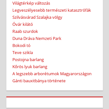
Világtérkép változás
Legveszélyesebb természeti katasztrófák
Szilvásvárad Szalajka völgy
Óvár kilátó
Raab szurdok
Duna Dráva Nemzeti Park
Bokodi tó
Teve szikla
Postojna barlang
Kőrös lyuk barlang
A legszebb arborétumok Magyarországon
Gánti bauxitbánya története