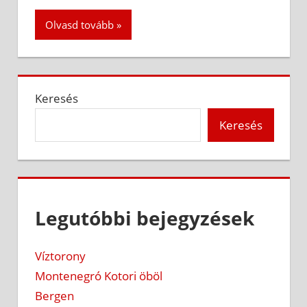
Olvasd tovább
Keresés
Keresés
Legutóbbi bejegyzések
Víztorony
Montenegró Kotori öböl
Bergen