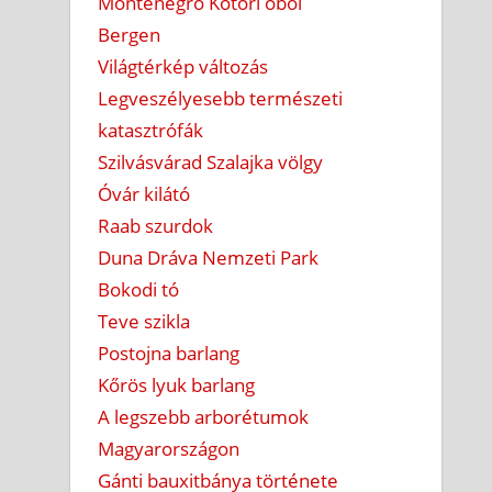
Montenegró Kotori öböl
Bergen
Világtérkép változás
Legveszélyesebb természeti
katasztrófák
Szilvásvárad Szalajka völgy
Óvár kilátó
Raab szurdok
Duna Dráva Nemzeti Park
Bokodi tó
Teve szikla
Postojna barlang
Kőrös lyuk barlang
A legszebb arborétumok
Magyarországon
Gánti bauxitbánya története