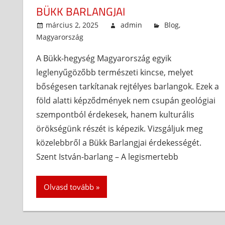
BÜKK BARLANGJAI
március 2, 2025
admin
Blog
,
Magyarország
A Bükk-hegység Magyarország egyik
leglenyűgözőbb természeti kincse, melyet
bőségesen tarkítanak rejtélyes barlangok. Ezek a
föld alatti képződmények nem csupán geológiai
szempontból érdekesek, hanem kulturális
örökségünk részét is képezik. Vizsgáljuk meg
közelebbről a Bükk Barlangjai érdekességét.
Szent István-barlang – A legismertebb
Olvasd tovább