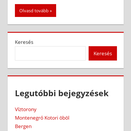
Olvasd tovább
Keresés
Keresés
Legutóbbi bejegyzések
Víztorony
Montenegró Kotori öböl
Bergen