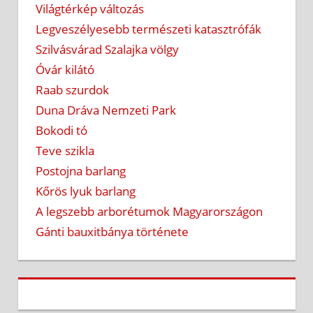
Világtérkép változás
Legveszélyesebb természeti katasztrófák
Szilvásvárad Szalajka völgy
Óvár kilátó
Raab szurdok
Duna Dráva Nemzeti Park
Bokodi tó
Teve szikla
Postojna barlang
Kőrös lyuk barlang
A legszebb arborétumok Magyarországon
Gánti bauxitbánya története