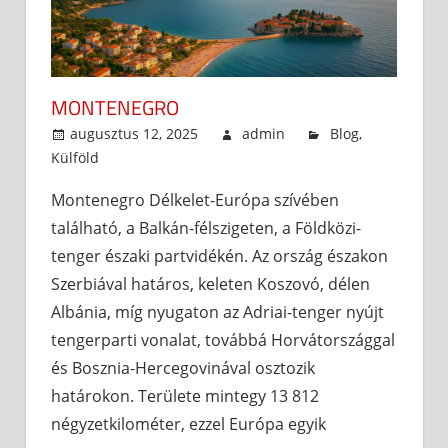
MONTENEGRO
augusztus 12, 2025
admin
Blog
,
Külföld
Montenegro Délkelet-Európa szívében
található, a Balkán-félszigeten, a Földközi-
tenger északi partvidékén. Az ország északon
Szerbiával határos, keleten Koszovó, délen
Albánia, míg nyugaton az Adriai-tenger nyújt
tengerparti vonalat, továbbá Horvátországgal
és Bosznia-Hercegovinával osztozik
határokon. Területe mintegy 13 812
négyzetkilométer, ezzel Európa egyik