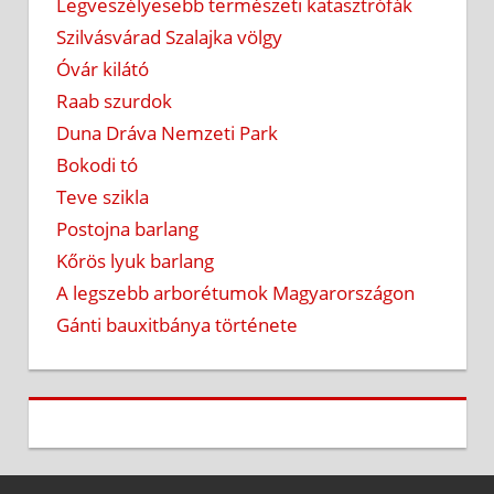
Legveszélyesebb természeti katasztrófák
Szilvásvárad Szalajka völgy
Óvár kilátó
Raab szurdok
Duna Dráva Nemzeti Park
Bokodi tó
Teve szikla
Postojna barlang
Kőrös lyuk barlang
A legszebb arborétumok Magyarországon
Gánti bauxitbánya története