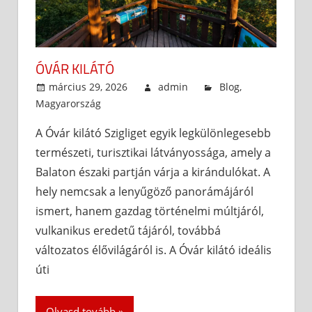
ÓVÁR KILÁTÓ
március 29, 2026
admin
Blog
,
Magyarország
A Óvár kilátó Szigliget egyik legkülönlegesebb
természeti, turisztikai látványossága, amely a
Balaton északi partján várja a kirándulókat. A
hely nemcsak a lenyűgöző panorámájáról
ismert, hanem gazdag történelmi múltjáról,
vulkanikus eredetű tájáról, továbbá
változatos élővilágáról is. A Óvár kilátó ideális
úti
Olvasd tovább