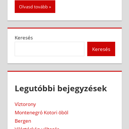
Olvasd tovább
Keresés
Keresés
Legutóbbi bejegyzések
Víztorony
Montenegró Kotori öböl
Bergen