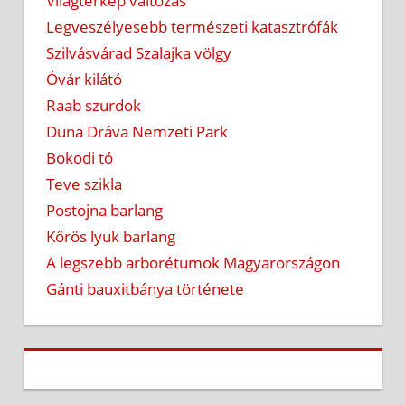
Világtérkép változás
Legveszélyesebb természeti katasztrófák
Szilvásvárad Szalajka völgy
Óvár kilátó
Raab szurdok
Duna Dráva Nemzeti Park
Bokodi tó
Teve szikla
Postojna barlang
Kőrös lyuk barlang
A legszebb arborétumok Magyarországon
Gánti bauxitbánya története