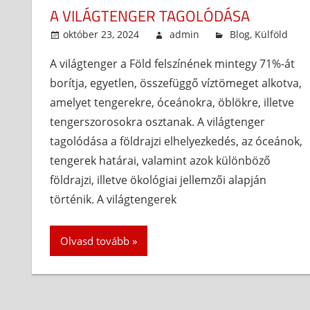
A VILÁGTENGER TAGOLÓDÁSA
október 23, 2024
admin
Blog
,
Külföld
A világtenger a Föld felszínének mintegy 71%-át
borítja, egyetlen, összefüggő víztömeget alkotva,
amelyet tengerekre, óceánokra, öblökre, illetve
tengerszorosokra osztanak. A világtenger
tagolódása a földrajzi elhelyezkedés, az óceánok,
tengerek határai, valamint azok különböző
földrajzi, illetve ökológiai jellemzői alapján
történik. A világtengerek
Olvasd tovább