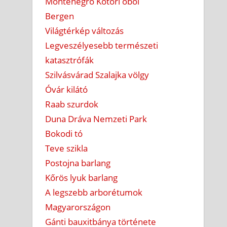
Montenegró Kotori öböl
Bergen
Világtérkép változás
Legveszélyesebb természeti
katasztrófák
Szilvásvárad Szalajka völgy
Óvár kilátó
Raab szurdok
Duna Dráva Nemzeti Park
Bokodi tó
Teve szikla
Postojna barlang
Kőrös lyuk barlang
A legszebb arborétumok
Magyarországon
Gánti bauxitbánya története