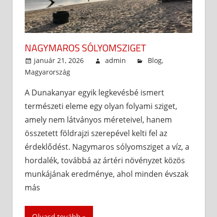
NAGYMAROS SÓLYOMSZIGET
január 21, 2026
admin
Blog
,
Magyarország
A Dunakanyar egyik legkevésbé ismert
természeti eleme egy olyan folyami sziget,
amely nem látványos méreteivel, hanem
összetett földrajzi szerepével kelti fel az
érdeklődést. Nagymaros sólyomsziget a víz, a
hordalék, továbbá az ártéri növényzet közös
munkájának eredménye, ahol minden évszak
más
Olvasd tovább