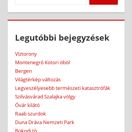
Legutóbbi bejegyzések
Víztorony
Montenegró Kotori öböl
Bergen
Világtérkép változás
Legveszélyesebb természeti katasztrófák
Szilvásvárad Szalajka völgy
Óvár kilátó
Raab szurdok
Duna Dráva Nemzeti Park
Bokodi tó