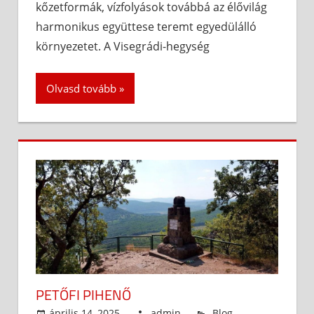
kőzetformák, vízfolyások továbbá az élővilág
harmonikus együttese teremt egyedülálló
környezetet. A Visegrádi-hegység
Olvasd tovább
PETŐFI PIHENŐ
április 14, 2025
admin
Blog
,