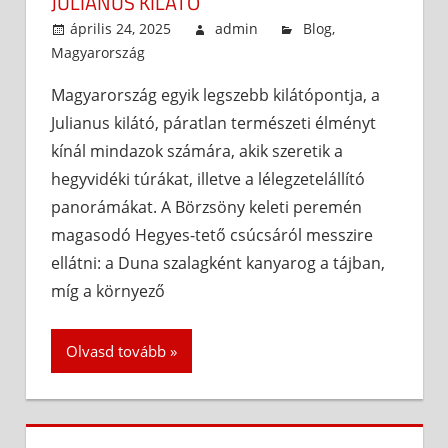
JULIANUS KILÁTÓ
április 24, 2025
admin
Blog
,
Magyarország
Magyarország egyik legszebb kilátópontja, a
Julianus kilátó, páratlan természeti élményt
kínál mindazok számára, akik szeretik a
hegyvidéki túrákat, illetve a lélegzetelállító
panorámákat. A Börzsöny keleti peremén
magasodó Hegyes-tető csúcsáról messzire
ellátni: a Duna szalagként kanyarog a tájban,
míg a környező
Olvasd tovább