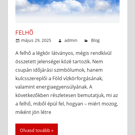
FELHŐ
május 29, 2025
admin
Blog
A felhő a légkör látványos, mégis rendkívül
összetett jelenségei közé tartozik. Nem
csupán időjárási szimbólumok, hanem
kulcsszereplői a Föld vízkörforgásának,
valamint energiaegyensúlyának. A
következőkben részletesen bemutatjuk, mi az
a felhő, miből épül fel, hogyan – miért mozog,
miként jön létre
Olvasd tovább