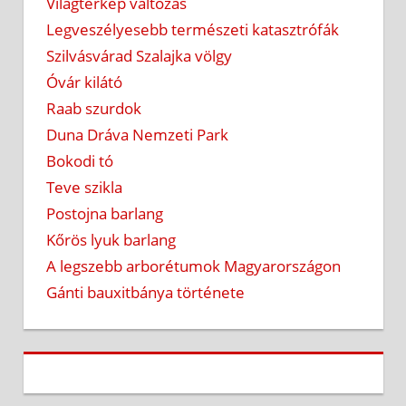
Világtérkép változás
Legveszélyesebb természeti katasztrófák
Szilvásvárad Szalajka völgy
Óvár kilátó
Raab szurdok
Duna Dráva Nemzeti Park
Bokodi tó
Teve szikla
Postojna barlang
Kőrös lyuk barlang
A legszebb arborétumok Magyarországon
Gánti bauxitbánya története