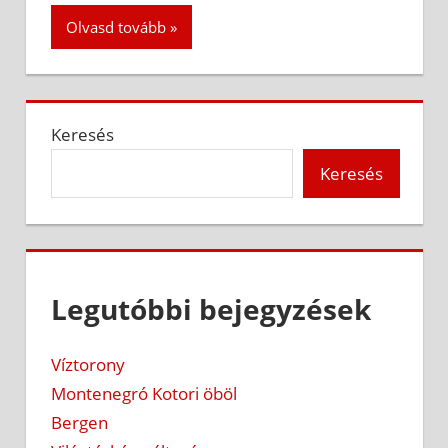
Olvasd tovább
Keresés
Keresés
Legutóbbi bejegyzések
Víztorony
Montenegró Kotori öböl
Bergen