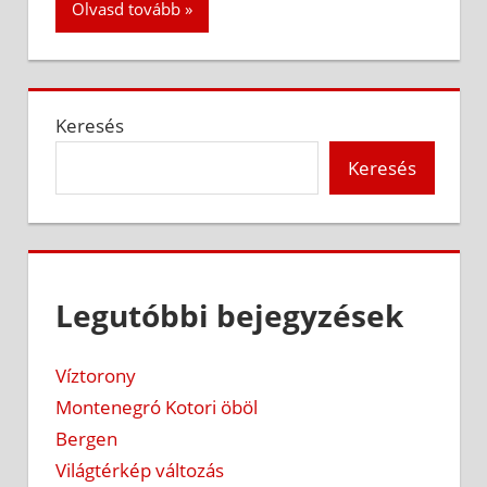
Olvasd tovább
Keresés
Keresés
Legutóbbi bejegyzések
Víztorony
Montenegró Kotori öböl
Bergen
Világtérkép változás