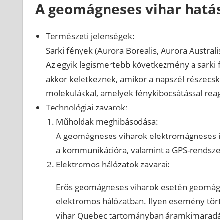
A geomágneses vihar hatá
Természeti jelenségek:
Sarki fények (Aurora Borealis, Aurora Australis
Az egyik legismertebb következmény a sarki 
akkor keletkeznek, amikor a napszél részecské
molekulákkal, amelyek fénykibocsátással rea
Technológiai zavarok:
Műholdak meghibásodása:
A geomágneses viharok elektromágneses im
a kommunikációra, valamint a GPS-rendszer
Elektromos hálózatok zavarai:
Erős geomágneses viharok esetén geomágnes
elektromos hálózatban. Ilyen esemény tör
vihar Quebec tartományban áramkimaradást