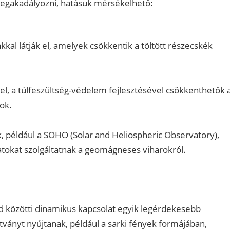
egakadályozni, hatásuk mérsékelhető:
al látják el, amelyek csökkentik a töltött részecskék
l, a túlfeszültség-védelem fejlesztésével csökkenthetők 
ok.
, például a SOHO (Solar and Heliospheric Observatory),
tokat szolgáltatnak a geomágneses viharokról.
d közötti dinamikus kapcsolat egyik legérdekesebb
ványt nyújtanak, például a sarki fények formájában,