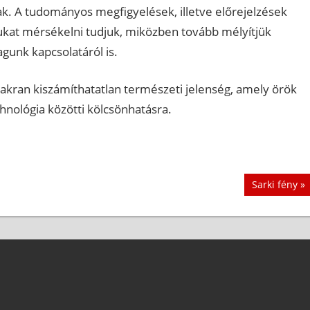
ak. A tudományos megfigyelések, illetve előrejelzések
ukat mérsékelni tudjuk, miközben tovább mélyítjük
gunk kapcsolatáról is.
kran kiszámíthatatlan természeti jelenség, amely örök
chnológia közötti kölcsönhatásra.
Next
Sarki fény
Post: