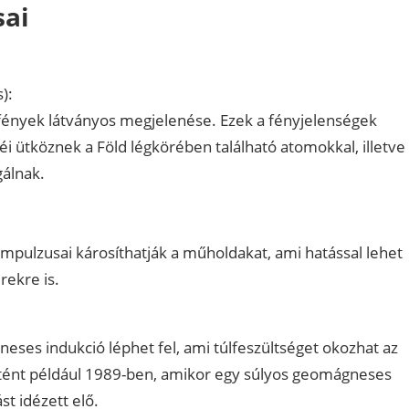
sai
):
fények látványos megjelenése. Ezek a fényjelenségek
i ütköznek a Föld légkörében található atomokkal, illetve
gálnak.
pulzusai károsíthatják a műholdakat, ami hatással lehet
ekre is.
es indukció léphet fel, ami túlfeszültséget okozhat az
tént például 1989-ben, amikor egy súlyos geomágneses
 idézett elő.