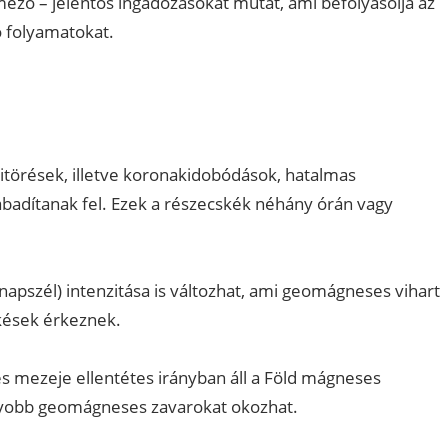
ző – jelentős ingadozásokat mutat, ami befolyásolja az
ó folyamatokat.
kitörések, illetve koronakidobódások, hatalmas
badítanak fel. Ezek a részecskék néhány órán vagy
apszél) intenzitása is változhat, ami geomágneses vihart
kések érkeznek.
 mezeje ellentétes irányban áll a Föld mágneses
agyobb geomágneses zavarokat okozhat.