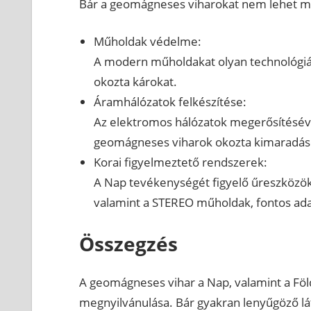
Bár a geomágneses viharokat nem lehet m
Műholdak védelme:
A modern műholdakat olyan technológiákk
okozta károkat.
Áramhálózatok felkészítése:
Az elektromos hálózatok megerősítéséve
geomágneses viharok okozta kimaradás
Korai figyelmeztető rendszerek:
A Nap tevékenységét figyelő űreszközök
valamint a STEREO műholdak, fontos ada
Összegzés
A geomágneses vihar a Nap, valamint a Föl
megnyilvánulása. Bár gyakran lenyűgöző lát