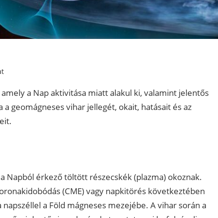
at
mely a Nap aktivitása miatt alakul ki, valamint jelentős
 a geomágneses vihar jellegét, okait, hatásait és az
it.
 Napból érkező töltött részecskék (plazma) okoznak.
 koronakidobódás (CME) vagy napkitörés következtében
a napszéllel a Föld mágneses mezejébe. A vihar során a