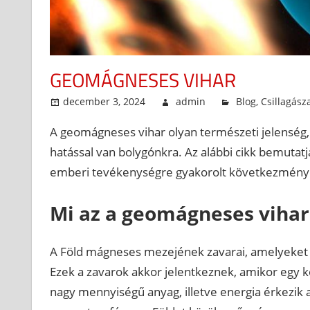
GEOMÁGNESES VIHAR
december 3, 2024
admin
Blog
,
Csillagász
A geomágneses vihar olyan természeti jelenség, a
hatással van bolygónkra. Az alábbi cikk bemutatja
emberi tevékenységre gyakorolt következménye
Mi az a geomágneses vihar
A Föld mágneses mezejének zavarai, amelyeket a
Ezek a zavarok akkor jelentkeznek, amikor egy
nagy mennyiségű anyag, illetve energia érkezik 