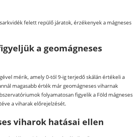
 sarkvidék felett repülő járatok, érzékenyek a mágneses
figyeljük a geomágneses
ével mérik, amely 0-tól 9-ig terjedő skálán értékeli a
 annál magasabb érték már geomágneses viharnak
 obszervatóriumok folyamatosan figyelik a Föld mágneses
 téve a viharak előrejelzését.
s viharok hatásai ellen