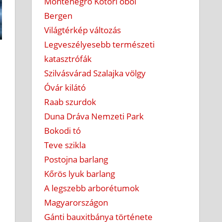
Montenegró Kotori öböl
Bergen
Világtérkép változás
Legveszélyesebb természeti
katasztrófák
Szilvásvárad Szalajka völgy
Óvár kilátó
Raab szurdok
Duna Dráva Nemzeti Park
Bokodi tó
Teve szikla
Postojna barlang
Kőrös lyuk barlang
A legszebb arborétumok
Magyarországon
Gánti bauxitbánya története