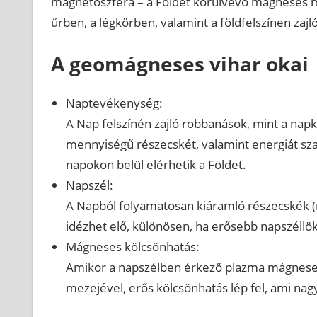
magnetoszféra – a Földet körülvevő mágneses me
űrben, a légkörben, valamint a földfelszínen zajl
A geomágneses vihar okai
Naptevékenység:
A Nap felszínén zajló robbanások, mint a nap
mennyiségű részecskét, valamint energiát sza
napokon belül elérhetik a Földet.
Napszél:
A Napból folyamatosan kiáramló részecskék (n
idézhet elő, különösen, ha erősebb napszéllö
Mágneses kölcsönhatás:
Amikor a napszélben érkező plazma mágneses
mezejével, erős kölcsönhatás lép fel, ami n