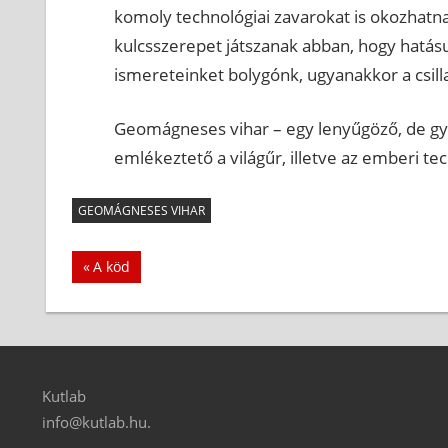
komoly technológiai zavarokat is okozhatn
kulcsszerepet játszanak abban, hogy hatás
ismereteinket bolygónk, ugyanakkor a csilla
Geomágneses vihar – egy lenyűgöző, de gya
emlékeztető a világűr, illetve az emberi te
GEOMÁGNESES VIHAR
Bejegyzés
Previous
A köd
Post:
navigáció
Kutlab
info@kutlab.hu.