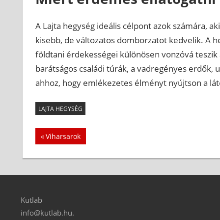
A Lajta hegység ideális célpont azok számára, ak
kisebb, de változatos domborzatot kedvelik. A he
földtani érdekességei különösen vonzóvá teszik
barátságos családi túrák, a vadregényes erdők, u
ahhoz, hogy emlékezetes élményt nyújtson a lá
LAJTA HEGYSÉG
Bejegyzés
Previous
Viharsarok
Post:
navigáció
Kutlab
info@kutlab.hu.