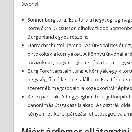
útvonal:
Sonnenberg túra: Ez a túra a hegység legmaga
környékre. A csúcson elhelyezkedő Sonnenberg-
Burgenland egyes részei is.
Harrachschüttel útvonal: Az útvonal nevét egy
birtokolták a környéket. A könnyű útvonal erd
túrázóknak, hogy megismerjék a Lajta-hegység 
Burg Forchtenstein túra: A környék egyik tört
hegységtől délkeletre található. Ez a túra út
szeretnék megcsodálni a középkori vár építé
Kerékpárutak: A hegységben több jól kiépítet
panorámás útszakasz is akad. Az osztrák oldalon
kényelmes kerékpározási lehetőséget, valamint
Miért érdemes ellátogatni