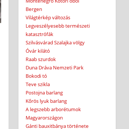
Montenegró Kotori öböl
Bergen
Világtérkép változás
Legveszélyesebb természeti
katasztrófák
Szilvásvárad Szalajka völgy
Óvár kilátó
Raab szurdok
Duna Dráva Nemzeti Park
Bokodi tó
Teve szikla
Postojna barlang
Kőrös lyuk barlang
A legszebb arborétumok
Magyarországon
Gánti bauxitbánya története