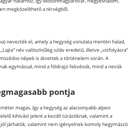
a magyar határhoz, így Mosonmagyaróvár, Hegyeshalom,
nyen megközelíthető a térségből.
tha) nevezték el, amely a hegység vonulata mentén halad,
ajta” név valószínűleg szláv eredetű, illetve „vízfolyásra”
omszédos népek is átvettek a történelem során. A
lnak egymással, mind a földrajzi fekvésük, mind a nevük
legmagasabb pontja
méter magas, így a hegység az alacsonyabb alpesi
lelő kihívást jelent a kezdő túrázóknak, valamint a
e jól járhatók, valamint nem igényelnek komoly hegymászó