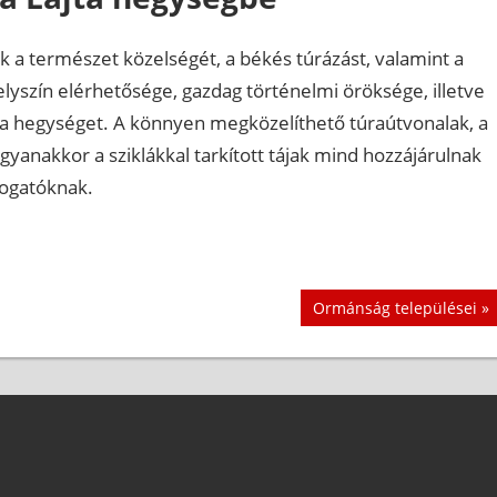
ik a természet közelségét, a békés túrázást, valamint a
lyszín elérhetősége, gazdag történelmi öröksége, illetve
 a hegységet. A könnyen megközelíthető túraútvonalak, a
gyanakkor a sziklákkal tarkított tájak mind hozzájárulnak
togatóknak.
Next
Ormánság települései
Post: