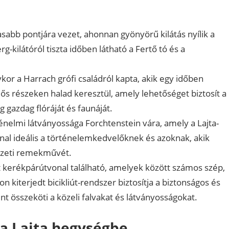
sabb pontjára vezet, ahonnan gyönyörű kilátás nyílik a
kilátóról tiszta időben látható a Fertő tó és a
kor a Harrach grófi családról kapta, akik egy időben
ős részeken halad keresztül, amely lehetőséget biztosít a
gazdag flóráját és faunáját.
énelmi látványossága Forchtenstein vára, amely a Lajta-
vonal ideális a történelemkedvelőknek és azoknak, akik
szeti remekművét.
t kerékpárútvonal található, amelyek között számos szép,
 kiterjedt bicikliút-rendszer biztosítja a biztonságos és
 összeköti a közeli falvakat és látványosságokat.
 a Lajta hegységbe