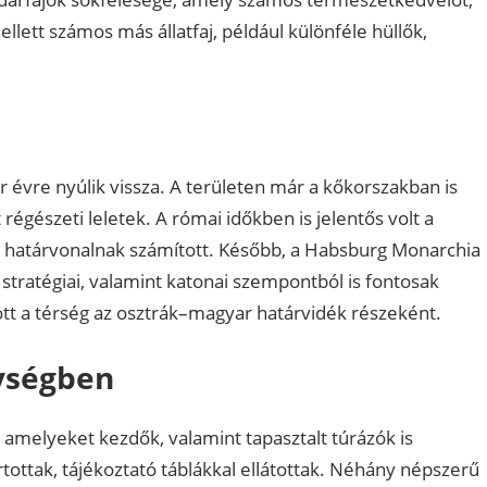
lett számos más állatfaj, például különféle hüllők,
 évre nyúlik vissza. A területen már a kőkorszakban is
régészeti leletek. A római időkben is jelentős volt a
tos határvonalnak számított. Később, a Habsburg Monarchia
 stratégiai, valamint katonai szempontból is fontosak
ott a térség az osztrák–magyar határvidék részeként.
ységben
, amelyeket kezdők, valamint tapasztalt túrázók is
tottak, tájékoztató táblákkal ellátottak. Néhány népszerű