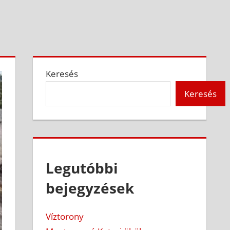
Keresés
Keresés
Legutóbbi
bejegyzések
Víztorony