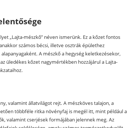
jelentősége
lyet „Lajta-mészkő” néven ismerünk. Ez a kőzet fontos
anakkor számos bécsi, illetve osztrák épülethez
k alapanyagaként. A mészkő a hegység keletkezésekor,
z az üledékes kőzet nagymértékben hozzájárul a Lajta-
akzataihoz.
y, valamint állatvilágot rejt. A mészköves talajon, a
ően többféle ritka növényfaj is megél itt, mint például a
ők, valamint cserjések formájában jelennek meg. Az
madárfajok sokfélesége, amely számos természetkedvelőt,