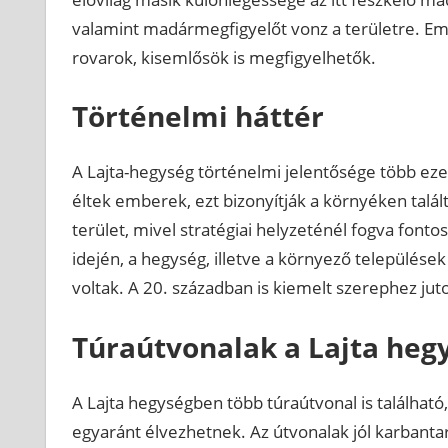
valamint madármegfigyelőt vonz a területre. Emel
rovarok, kisemlősök is megfigyelhetők.
Történelmi háttér
A Lajta-hegység történelmi jelentősége több ezer
éltek emberek, ezt bizonyítják a környéken talált 
terület, mivel stratégiai helyzeténél fogva fon
idején, a hegység, illetve a környező települések
voltak. A 20. században is kiemelt szerephez jut
Túraútvonalak a Lajta heg
A Lajta hegységben több túraútvonal is található
egyaránt élvezhetnek. Az útvonalak jól karbantar