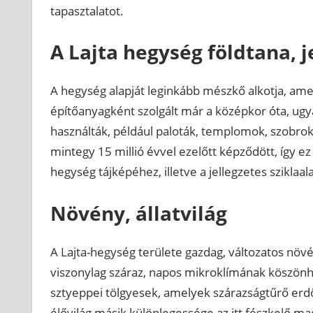
tapasztalatot.
A Lajta hegység földtana, 
A hegység alapját leginkább mészkő alkotja, ame
építőanyagként szolgált már a középkor óta, ugy
használták, például paloták, templomok, szobro
mintegy 15 millió évvel ezelőtt képződött, így e
hegység tájképéhez, illetve a jellegzetes sziklaal
Növény, állatvilág
A Lajta-hegység területe gazdag, változatos növén
viszonylag száraz, napos mikroklímának köszönhet
sztyeppei tölgyesek, amelyek szárazságtűrő erd
élővilág másik különlegessége az itt fészkelő 