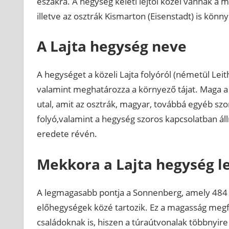
északra. A hegység keleti lejtői közel vannak 
illetve az osztrák Kismarton (Eisenstadt) is kön
A Lajta hegység neve
A hegységet a közeli Lajta folyóról (németül Lei
valamint meghatározza a környező tájat. Maga a „L
utal, amit az osztrák, magyar, továbbá egyéb sz
folyó,valamint a hegység szoros kapcsolatban ál
eredete révén.
Mekkora a Lajta hegység 
A legmagasabb pontja a Sonnenberg, amely 484 
előhegységek közé tartozik. Ez a magasság megfe
családoknak is, hiszen a túraútvonalak többnyir