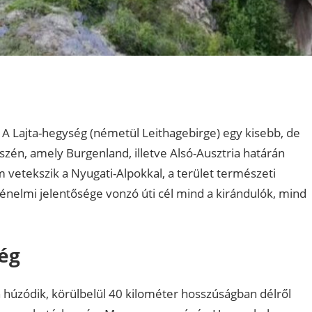
A Lajta-hegység (németül Leithagebirge) egy kisebb, de
szén, amely Burgenland, illetve Alsó-Ausztria határán
 vetekszik a Nyugati-Alpokkal, a terület természeti
énelmi jelentősége vonzó úti cél mind a kirándulók, mind
ség
 húzódik, körülbelül 40 kilométer hosszúságban délről