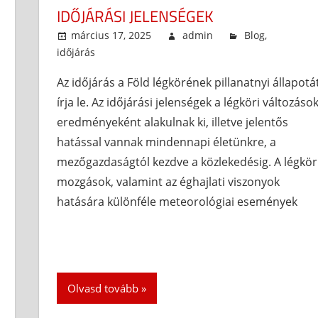
IDŐJÁRÁSI JELENSÉGEK
március 17, 2025
admin
Blog
,
időjárás
Az időjárás a Föld légkörének pillanatnyi állapotá
írja le. Az időjárási jelenségek a légköri változáso
eredményeként alakulnak ki, illetve jelentős
hatással vannak mindennapi életünkre, a
mezőgazdaságtól kezdve a közlekedésig. A légkör
mozgások, valamint az éghajlati viszonyok
hatására különféle meteorológiai események
Olvasd tovább