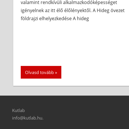
valamint rendkívüli alkalmazkodóképességet
igényelnek az itt élő élőlényektől. A Hideg övezet
földrajzi elhelyezkedése A hideg
Olvasd tovább
Kutlab
info@kutlab.hu.