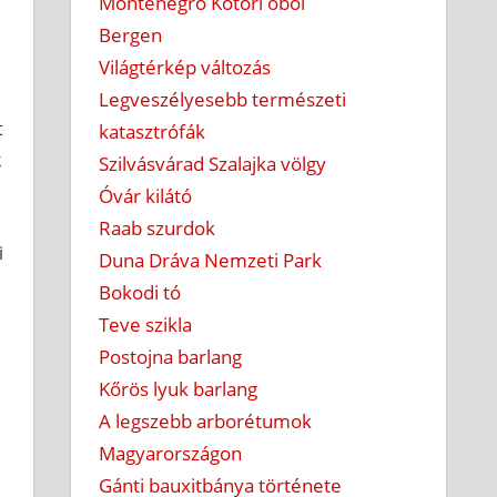
Montenegró Kotori öböl
Bergen
Világtérkép változás
Legveszélyesebb természeti
t
katasztrófák
k
Szilvásvárad Szalajka völgy
Óvár kilátó
Raab szurdok
i
Duna Dráva Nemzeti Park
Bokodi tó
Teve szikla
Postojna barlang
Kőrös lyuk barlang
A legszebb arborétumok
Magyarországon
Gánti bauxitbánya története