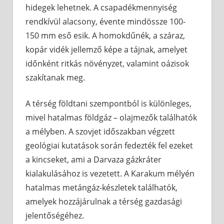
hidegek lehetnek. A csapadékmennyiség
rendkívül alacsony, évente mindössze 100-
150 mm eső esik. A homokdűnék, a száraz,
kopár vidék jellemző képe a tájnak, amelyet
időnként ritkás növényzet, valamint oázisok
szakítanak meg.
A térség földtani szempontból is különleges,
mivel hatalmas földgáz – olajmezők találhatók
a mélyben. A szovjet időszakban végzett
geológiai kutatások során fedezték fel ezeket
a kincseket, ami a Darvaza gázkráter
kialakulásához is vezetett. A Karakum mélyén
hatalmas metángáz-készletek találhatók,
amelyek hozzájárulnak a térség gazdasági
jelentőségéhez.