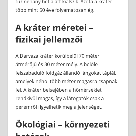
tűz néhány hét alatt kialszik. Azóta a kráter
több mint 50 éve folyamatosan ég.
A kráter méretei –
fizikai jellemzői
A Darvaza kráter körülbelül 70 méter
átmérőjű és 30 méter mély. A belőle
felszabaduló földgáz állandó lángokat táplál,
amelyek néhol több méter magasra csapnak
fel. A kráter belsejében a hőmérséklet
rendkívül magas, így a látogatók csak a
peremről figyelhetik meg a jelenséget.
Ökológiai – környezeti