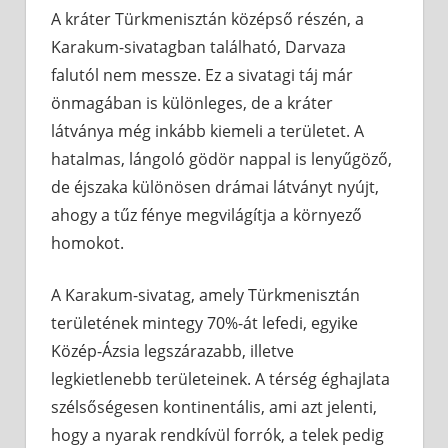
A kráter Türkmenisztán középső részén, a
Karakum-sivatagban található, Darvaza
falutól nem messze. Ez a sivatagi táj már
önmagában is különleges, de a kráter
látványa még inkább kiemeli a területet. A
hatalmas, lángoló gödör nappal is lenyűgöző,
de éjszaka különösen drámai látványt nyújt,
ahogy a tűz fénye megvilágítja a környező
homokot.
A Karakum-sivatag, amely Türkmenisztán
területének mintegy 70%-át lefedi, egyike
Közép-Ázsia legszárazabb, illetve
legkietlenebb területeinek. A térség éghajlata
szélsőségesen kontinentális, ami azt jelenti,
hogy a nyarak rendkívül forrók, a telek pedig