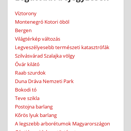
Víztorony
Montenegró Kotori öböl
Bergen
Világtérkép változás
Legveszélyesebb természeti katasztrófák
Szilvásvárad Szalajka völgy
Óvár kilátó
Raab szurdok
Duna Dráva Nemzeti Park
Bokodi tó
Teve szikla
Postojna barlang
Kőrös lyuk barlang
A legszebb arborétumok Magyarországon