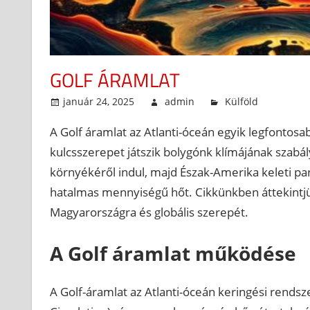
GOLF ÁRAMLAT
január 24, 2025
admin
Külföld
A Golf áramlat az Atlanti-óceán egyik legfontos
kulcsszerepet játszik bolygónk klímájának szabál
környékéről indul, majd Észak-Amerika keleti par
hatalmas mennyiségű hőt. Cikkünkben áttekintjük
Magyarországra és globális szerepét.
A Golf áramlat működése
A Golf-áramlat az Atlanti-óceán keringési rends