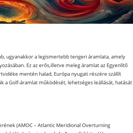
abb, ugyanakkor a legismertebb tengeri áramlata, amely
yozásában. Ez az erős,illetve meleg áramlat az Egyenlítő
tvidéke mentén halad, Európa nyugati részére szállít
 a Golf-áramlat működését, lehetséges leállását, hatását
zerének (AMOC – Atlantic Meridional Overturning