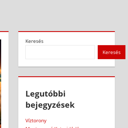
Keresés
Keresés
Legutóbbi
bejegyzések
Víztorony