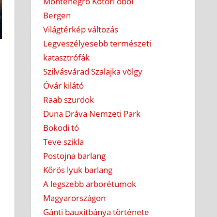
Montenegró Kotori öböl
Bergen
Világtérkép változás
Legveszélyesebb természeti
katasztrófák
Szilvásvárad Szalajka völgy
Óvár kilátó
Raab szurdok
Duna Dráva Nemzeti Park
Bokodi tó
Teve szikla
Postojna barlang
Kőrös lyuk barlang
A legszebb arborétumok
Magyarországon
Gánti bauxitbánya története