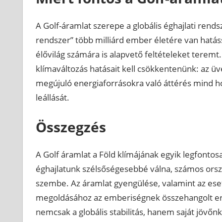
A Golf-áramlat szerepe a globális éghajlati rends
rendszer” több milliárd ember életére van hatás
élővilág számára is alapvető feltételeket tere
klímaváltozás hatásait kell csökkentenünk: az ü
megújuló energiaforrásokra való áttérés mind ho
leállását.
Összegzés
A Golf áramlat a Föld klímájának egyik legfonto
éghajlatunk szélsőségesebbé válna, számos ors
szembe. Az áramlat gyengülése, valamint az eset
megoldásához az emberiségnek összehangolt erő
nemcsak a globális stabilitás, hanem saját jövőnk 