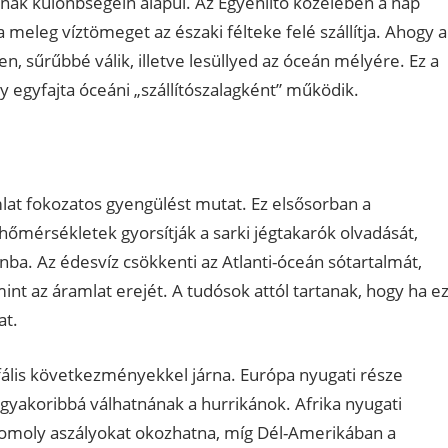
ának különbségein alapul. Az Egyenlítő közelében a nap
a meleg víztömeget az északi félteke felé szállítja. Ahogy a
n, sűrűbbé válik, illetve lesüllyed az óceán mélyére. Ez a
y egyfajta óceáni „szállítószalagként” működik.
mlat fokozatos gyengülést mutat. Ez elsősorban a
hőmérsékletek gyorsítják a sarki jégtakarók olvadását,
ba. Az édesvíz csökkenti az Atlanti-óceán sótartalmát,
mint az áramlat erejét. A tudósok attól tartanak, hogy ha e
at.
rofális következményekkel járna. Európa nyugati része
 gyakoribbá válhatnának a hurrikánok. Afrika nyugati
komoly aszályokat okozhatna, míg Dél-Amerikában a