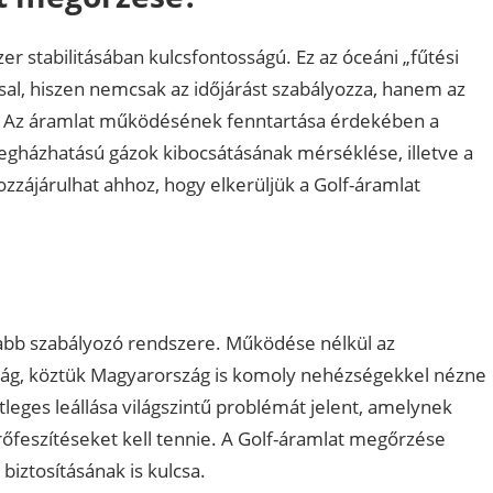
zer stabilitásában kulcsfontosságú. Ez az óceáni „fűtési
sal, hiszen nemcsak az időjárást szabályozza, hanem az
mt. Az áramlat működésének fenntartása érdekében a
vegházhatású gázok kibocsátásának mérséklése, illetve a
zzájárulhat ahhoz, hogy elkerüljük a Golf-áramlat
sabb szabályozó rendszere. Működése nélkül az
zág, köztük Magyarország is komoly nehézségekkel nézne
leges leállása világszintű problémát jelent, amelynek
feszítéseket kell tennie. A Golf-áramlat megőrzése
biztosításának is kulcsa.