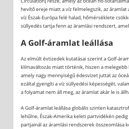
Circulation) része, amely az óceán hő-sótartalm
hevítő ereje miatt a víz felmelegszik, az áramlat 
víz Észak-Európa felé halad, hőmérséklete csökke
süllyedés tartja fenn az áramlási rendszert, amel
A Golf-áramlat leállása
Az elmúlt évtizedek kutatásai szerint a Golf-ára
klímaváltozás miatt történik, hiszen a melegebb 
amely nagy mennyiségű édesvizet juttat az óceán
ezáltal gyengíti a víz süllyedési képességét, vala
a folyamat nem áll meg, az áramlat akár le is állh
A Golf-áramlat leállása globális szinten kataszt
lehűlne, Észak-Amerika keleti partvidékén pedig
partjainál az áramlási rendszerek összeomlása 