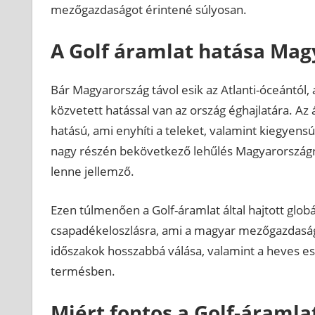
mezőgazdaságot érintené súlyosan.
A Golf áramlat hatása Mag
Bár Magyarország távol esik az Atlanti-óceántól,
közvetett hatással van az ország éghajlatára. Az
hatású, ami enyhíti a teleket, valamint kiegyensú
nagy részén bekövetkező lehűlés Magyarországra
lenne jellemző.
Ezen túlmenően a Golf-áramlat által hajtott glo
csapadékeloszlásra, ami a magyar mezőgazdaság
időszakok hosszabbá válása, valamint a heves e
termésben.
Miért fontos a Golf-áraml