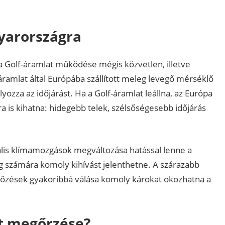
yarországra
 a Golf-áramlat működése mégis közvetlen, illetve
 áramlat által Európába szállított meleg levegő mérséklő
lyozza az időjárást. Ha a Golf-áramlat leállna, az Európa
 is kihatna: hidegebb telek, szélsőségesebb időjárás
bális klímamozgások megváltozása hatással lenne a
 számára komoly kihívást jelenthetne. A szárazabb
sőzések gyakoribbá válása komoly károkat okozhatna a
at megőrzése?