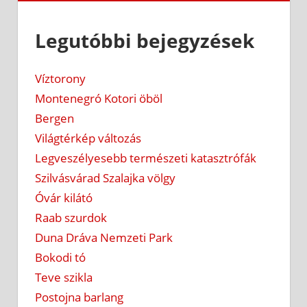
Legutóbbi bejegyzések
Víztorony
Montenegró Kotori öböl
Bergen
Világtérkép változás
Legveszélyesebb természeti katasztrófák
Szilvásvárad Szalajka völgy
Óvár kilátó
Raab szurdok
Duna Dráva Nemzeti Park
Bokodi tó
Teve szikla
Postojna barlang