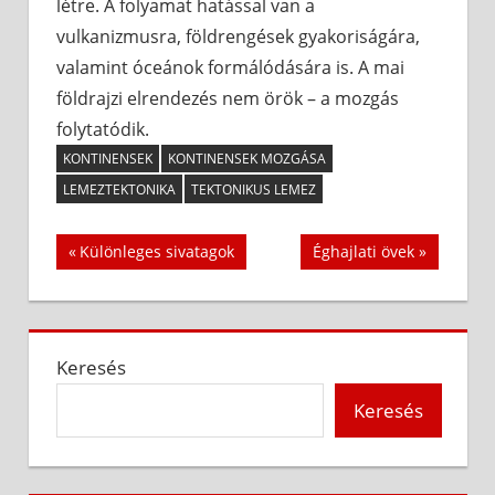
létre. A folyamat hatással van a
vulkanizmusra, földrengések gyakoriságára,
valamint óceánok formálódására is. A mai
földrajzi elrendezés nem örök – a mozgás
folytatódik.
KONTINENSEK
KONTINENSEK MOZGÁSA
LEMEZTEKTONIKA
TEKTONIKUS LEMEZ
Bejegyzés
Previous
Next
Különleges sivatagok
Éghajlati övek
Post:
Post:
navigáció
Keresés
Keresés