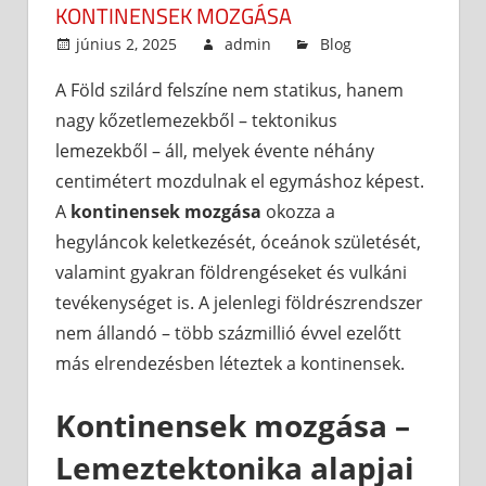
KONTINENSEK MOZGÁSA
június 2, 2025
admin
Blog
A Föld szilárd felszíne nem statikus, hanem
nagy kőzetlemezekből – tektonikus
lemezekből – áll, melyek évente néhány
centimétert mozdulnak el egymáshoz képest.
A
kontinensek mozgása
okozza a
hegyláncok keletkezését, óceánok születését,
valamint gyakran földrengéseket és vulkáni
tevékenységet is. A jelenlegi földrészrendszer
nem állandó – több százmillió évvel ezelőtt
más elrendezésben léteztek a kontinensek.
Kontinensek mozgása –
Lemeztektonika alapjai