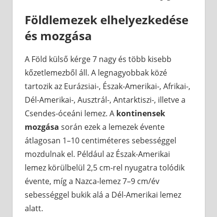
Földlemezek elhelyezkedése
és mozgása
A Föld külső kérge 7 nagy és több kisebb
kőzetlemezből áll. A legnagyobbak közé
tartozik az Eurázsiai-, Észak-Amerikai-, Afrikai-,
Dél-Amerikai-, Ausztrál-, Antarktiszi-, illetve a
Csendes-óceáni lemez. A
kontinensek
mozgása
során ezek a lemezek évente
átlagosan 1–10 centiméteres sebességgel
mozdulnak el. Például az Észak-Amerikai
lemez körülbelül 2,5 cm-rel nyugatra tolódik
évente, míg a Nazca-lemez 7–9 cm/év
sebességgel bukik alá a Dél-Amerikai lemez
alatt.