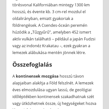
törésvonal Kaliforniában mintegy 1300 km
hosszú, és évente kb. 3 cm-rel mozdul el
oldalirányban, emiatt gyakoriak a
földrengések. A Csendes-óceán peremén
húzódik a „Tűzgyűrű”, amelyben 452 ismert
aktív vulkán található – például a japán Fudzsi
vagy az indonéz Krakatau –, ezek gyakran a
lemezek alábukása mentén jönnek létre.
Összefoglalás
A
kontinensek mozgása
hosszú távon
alapjaiban alakítja a Föld felszínét. A lemezek
éves elmozdulása ugyan lassú, de geológiai
időléptékben kontinensek szakadhatnak szét
vagy ütközhetnek össze, új hegységeket hozva