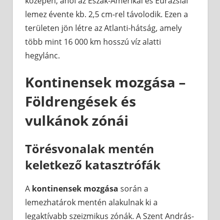
közepén, ahol az Észak-Amerikai és Eurázsiai
lemez évente kb. 2,5 cm-rel távolodik. Ezen a
területen jön létre az Atlanti-hátság, amely
több mint 16 000 km hosszú víz alatti
hegylánc.
Kontinensek mozgása –
Földrengések és
vulkánok zónái
Törésvonalak mentén
keletkező katasztrófák
A
kontinensek mozgása
során a
lemezhatárok mentén alakulnak ki a
legaktívabb szeizmikus zónák. A Szent András-