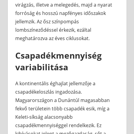
virágzás, illetve a melegedés, majd a nyarat
forróság és hosszú napfényes időszakok
jellemzik. Az ősz színpompás
lombszíneződéssel érkezik, ezáltal
meghatározva az éves ciklusokat.
Csapadékmennyiség
variabilitása
A kontinentális éghajlat jellemzője a
csapadékeloszlás ingadozása.
Magyarországon a Dunántúl magasabban
fekvő területein több csapadék esik, míg a
Keleti-síkság alacsonyabb
csapadékmennyiséggel rendelkezik. Ez
kihívásokat jelent a mezőgazdaság, sőt a