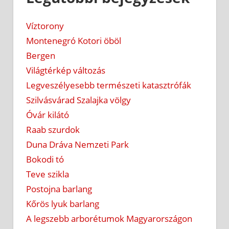
Víztorony
Montenegró Kotori öböl
Bergen
Világtérkép változás
Legveszélyesebb természeti katasztrófák
Szilvásvárad Szalajka völgy
Óvár kilátó
Raab szurdok
Duna Dráva Nemzeti Park
Bokodi tó
Teve szikla
Postojna barlang
Kőrös lyuk barlang
A legszebb arborétumok Magyarországon