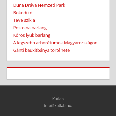
Duna Dráva Nemzeti Park
Bokodi tó
Teve szikla
Postojna barlang
Kőrös lyuk barlang
A legszebb arborétumok Magyarországon
Gánti bauxitbánya története
Kutlab
info@kutlab.hu.