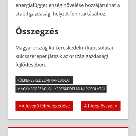
energiafüggetlenség növelése hozzájárulhat a
stabil gazdasági helyzet fenntartásához.
Összegzés
Magyarország külkereskedelmi kapcsolatai
kulcsszerepet játszik az ország gazdasági
fejlődésében.
KÜLKERESKEDELMI KAPCSOLAT
MAGYARORSZÁG KÜLKERESKEDELMI KAPCSOLATAI
Bejegyzés
Previous
Next
A levegő felmelegedése
A hideg övezet
Post:
Post:
navigáció