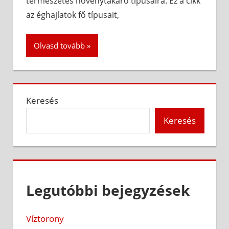
természetes növénytakaró típusaira. Ez a cikk
az éghajlatok fő típusait,
Olvasd tovább
Keresés
Keresés
Legutóbbi bejegyzések
Víztorony