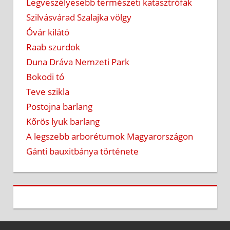
Legveszélyesebb természeti katasztrófák
Szilvásvárad Szalajka völgy
Óvár kilátó
Raab szurdok
Duna Dráva Nemzeti Park
Bokodi tó
Teve szikla
Postojna barlang
Kőrös lyuk barlang
A legszebb arborétumok Magyarországon
Gánti bauxitbánya története