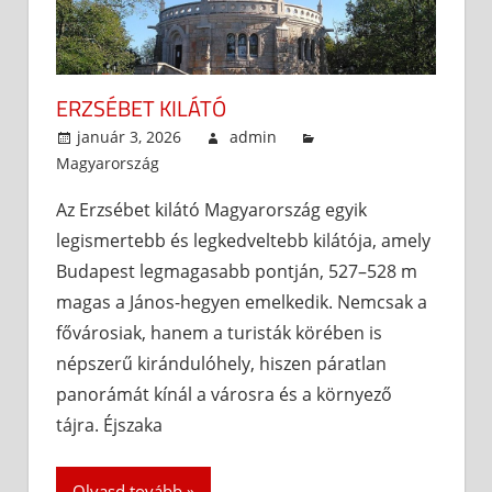
ERZSÉBET KILÁTÓ
január 3, 2026
admin
Magyarország
Az Erzsébet kilátó Magyarország egyik
legismertebb és legkedveltebb kilátója, amely
Budapest legmagasabb pontján, 527–528 m
magas a János-hegyen emelkedik. Nemcsak a
fővárosiak, hanem a turisták körében is
népszerű kirándulóhely, hiszen páratlan
panorámát kínál a városra és a környező
tájra. Éjszaka
Olvasd tovább