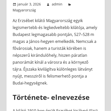
január 3, 2026
admin
Magyarország
Az Erzsébet kilátó Magyarország egyik
legismertebb és legkedveltebb kilátója, amely
Budapest legmagasabb pontján, 527–528 m
magas a János-hegyen emelkedik. Nemcsak a
fővárosiak, hanem a turisták körében is
népszerű kirándulóhely, hiszen páratlan
panorámát kínál a városra és a környező
tájra. Éjszaka kivilágítva különleges látványt
nyújt, messziről is felismerhető pontja a
Budai-hegységnek.
Története- elnevezése
A kilátó 1910-ben épült Erzsébet királyné (Sisi)