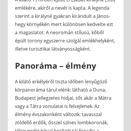
emlékére, akiről a nevét is kapta. A legenda
szerint a királyné gyakran kirándult a János-
hegy környékén mert különösen kedvelte ezt
a magaslatot. A neoromán stílusú, kőből
épült torony egyszerre szolgál emlékhelyként,
illetve turisztikai látványosságként.
Panoráma – élmény
A kilátó erkélyéről tiszta időben lenyűgöző
körpanoráma tárul elénk: látható a Duna,
Budapest jellegzetes hidjai, sőt akár a Mátra
vagy a Tátra vonulatai is felsejlenek. Az
élmény évszakonként változik: tavasszal
zöldellő erdők, ősszel színes lombkoronák,
télen pedig hóval borított táj fogadja a