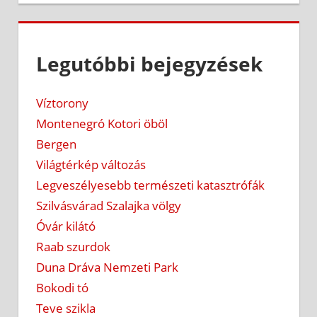
Legutóbbi bejegyzések
Víztorony
Montenegró Kotori öböl
Bergen
Világtérkép változás
Legveszélyesebb természeti katasztrófák
Szilvásvárad Szalajka völgy
Óvár kilátó
Raab szurdok
Duna Dráva Nemzeti Park
Bokodi tó
Teve szikla