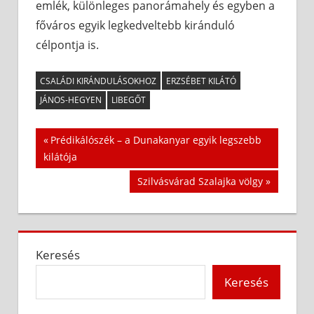
emlék, különleges panorámahely és egyben a
főváros egyik legkedveltebb kiránduló
célpontja is.
CSALÁDI KIRÁNDULÁSOKHOZ
ERZSÉBET KILÁTÓ
JÁNOS-HEGYEN
LIBEGŐT
Bejegyzés
Previous
Prédikálószék – a Dunakanyar egyik legszebb
Post:
kilátója
navigáció
Next
Szilvásvárad Szalajka völgy
Post:
Keresés
Keresés