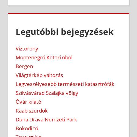
Legutóbbi bejegyzések
Víztorony
Montenegró Kotori öböl
Bergen
Világtérkép változás
Legveszélyesebb természeti katasztrófák
Szilvásvárad Szalajka völgy
Óvár kilátó
Raab szurdok
Duna Dráva Nemzeti Park
Bokodi tó