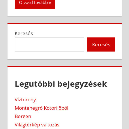
Olvasd tovább
Keresés
Keresés
Legutóbbi bejegyzések
Víztorony
Montenegró Kotori öböl
Bergen
Világtérkép változás