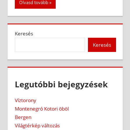
Olvasd tovább
Keresés
Keresés
Legutóbbi bejegyzések
Víztorony
Montenegró Kotori öböl
Bergen
Világtérkép változás