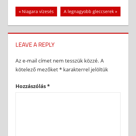
Bejegyzés
Previous
Next
Niagara vízesés
A legnagyobb gleccserek
Post:
Post:
navigáció
LEAVE A REPLY
Az e-mail címet nem tesszük közzé.
A
kötelező mezőket
*
karakterrel jelöltük
Hozzászólás
*