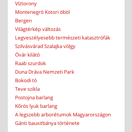
Víztorony
Montenegró Kotori öböl
Bergen
Világtérkép változás
Legveszélyesebb természeti katasztrófák
Szilvásvárad Szalajka völgy
Óvár kilátó
Raab szurdok
Duna Dráva Nemzeti Park
Bokodi tó
Teve szikla
Postojna barlang
Kőrös lyuk barlang
A legszebb arborétumok Magyarországon
Gánti bauxitbánya története