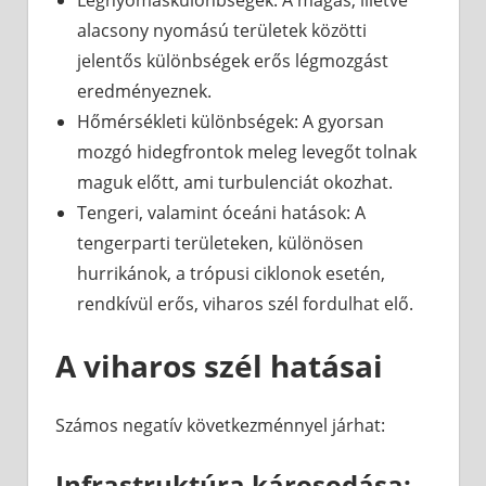
Légnyomáskülönbségek: A magas, illetve
alacsony nyomású területek közötti
jelentős különbségek erős légmozgást
eredményeznek.
Hőmérsékleti különbségek: A gyorsan
mozgó hidegfrontok meleg levegőt tolnak
maguk előtt, ami turbulenciát okozhat.
Tengeri, valamint óceáni hatások: A
tengerparti területeken, különösen
hurrikánok, a trópusi ciklonok esetén,
rendkívül erős, viharos szél fordulhat elő.
A viharos szél hatásai
Számos negatív következménnyel járhat:
Infrastruktúra károsodása: