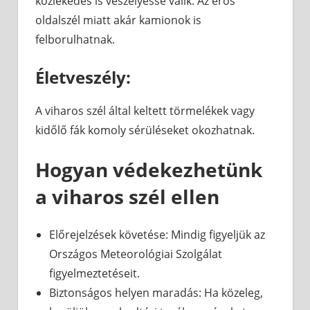
közlekedés is veszélyessé válik. Az erős
oldalszél miatt akár kamionok is
felborulhatnak.
Életveszély:
A viharos szél által keltett törmelékek vagy
kidőlő fák komoly sérüléseket okozhatnak.
Hogyan védekezhetünk
a viharos szél ellen
Előrejelzések követése: Mindig figyeljük az
Országos Meteorológiai Szolgálat
figyelmeztetéseit.
Biztonságos helyen maradás: Ha közeleg,