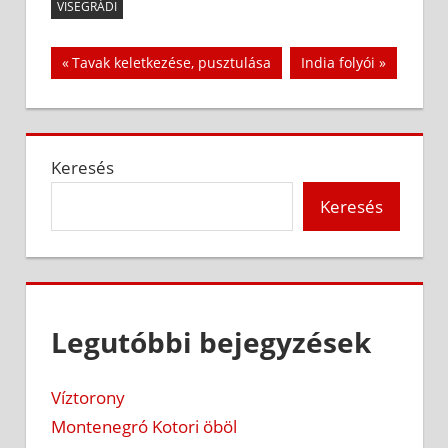
VISEGRÁDI
Bejegyzés
Previous
Next
Tavak keletkezése, pusztulása
India folyói
Post:
Post:
navigáció
Keresés
Keresés
Legutóbbi bejegyzések
Víztorony
Montenegró Kotori öböl