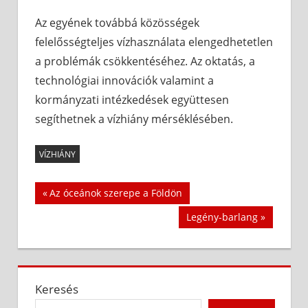
Az egyének továbbá közösségek
felelősségteljes vízhasználata elengedhetetlen
a problémák csökkentéséhez. Az oktatás, a
technológiai innovációk valamint a
kormányzati intézkedések együttesen
segíthetnek a vízhiány mérséklésében.
VÍZHIÁNY
Bejegyzés
Previous
Az óceánok szerepe a Földön
Post:
navigáció
Next
Legény-barlang
Post:
Keresés