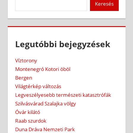
Keresés
Legutóbbi bejegyzések
Víztorony
Montenegró Kotori öböl
Bergen
Világtérkép változás
Legveszélyesebb természeti katasztrófák
Szilvásvárad Szalajka völgy
Óvár kilátó
Raab szurdok
Duna Dráva Nemzeti Park