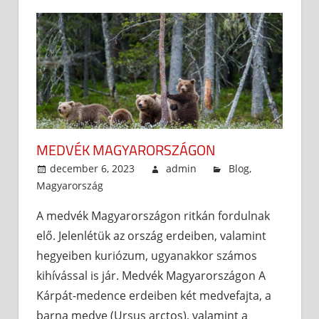
MEDVÉK MAGYARORSZÁGON
december 6, 2023
admin
Blog
,
Magyarország
A medvék Magyarországon ritkán fordulnak
elő. Jelenlétük az ország erdeiben, valamint
hegyeiben kuriózum, ugyanakkor számos
kihívással is jár. Medvék Magyarországon A
Kárpát-medence erdeiben két medvefajta, a
barna medve (Ursus arctos), valamint a