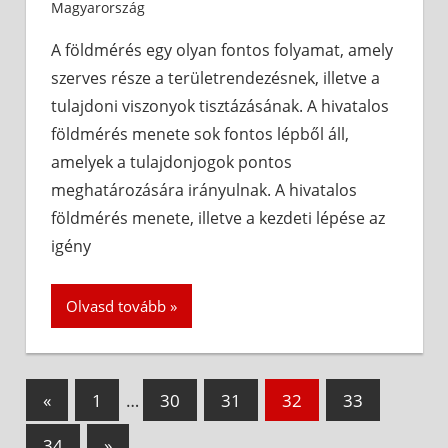
Magyarország
A földmérés egy olyan fontos folyamat, amely
szerves része a területrendezésnek, illetve a
tulajdoni viszonyok tisztázásának. A hivatalos
földmérés menete sok fontos lépből áll,
amelyek a tulajdonjogok pontos
meghatározására irányulnak. A hivatalos
földmérés menete, illetve a kezdeti lépése az
igény
Olvasd tovább
Bejegyzések
Previous
«
1
…
30
31
32
33
Posts
lapozása
Next
34
»