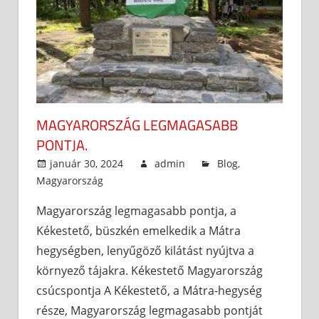
MAGYARORSZÁG LEGMAGASABB
PONTJA.
január 30, 2024
admin
Blog
,
Magyarország
Magyarország legmagasabb pontja, a
Kékestető, büszkén emelkedik a Mátra
hegységben, lenyűgöző kilátást nyújtva a
környező tájakra. Kékestető Magyarország
csúcspontja A Kékestető, a Mátra-hegység
része, Magyarország legmagasabb pontját