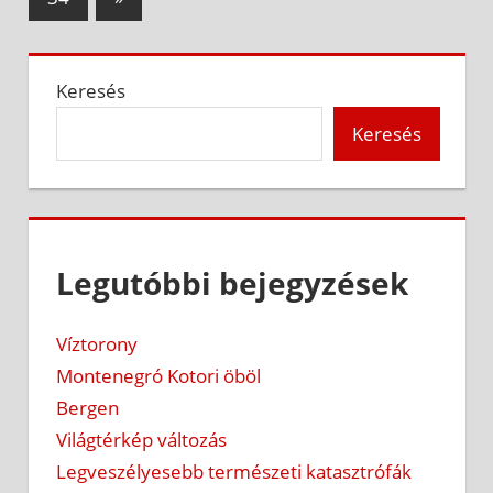
Posts
Keresés
Keresés
Legutóbbi bejegyzések
Víztorony
Montenegró Kotori öböl
Bergen
Világtérkép változás
Legveszélyesebb természeti katasztrófák