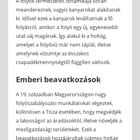
A folyók természetes dinamikája során
meandereznek, vagyis kanyarokat alakítanak
ki. Idővel ezek a kanyarok leválhatnak a fő
folyásról, amikor a folyó egy új, egyenesebb
utat váj magának. Így alakul ki a holtág,
amelyet a folyóvíz már nem táplál, illetve
amelynek vízszintje az évszakos
csapadékmennyiségtől függően változik.
Emberi beavatkozások
A 19. században Magyarországon nagy
folyószabályozási munkálatokat végeztek,
különösen a Tisza esetében, hogy megvédjék
a lakosságot az áradásoktól, illetve növeljék a
mezőgazdasági területeket. Ezek a
beavatkozások hozzájárultak számos holtág