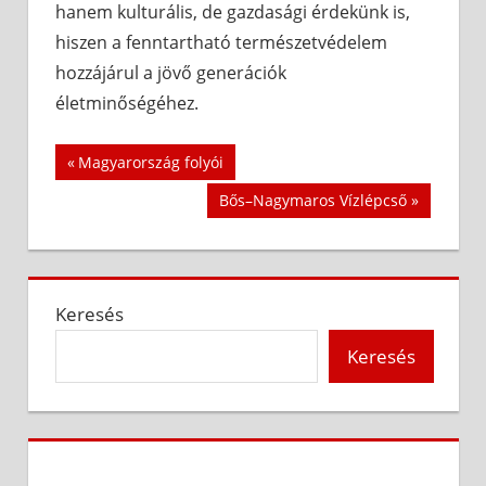
hanem kulturális, de gazdasági érdekünk is,
hiszen a fenntartható természetvédelem
hozzájárul a jövő generációk
életminőségéhez.
Bejegyzés
Previous
Magyarország folyói
Post:
navigáció
Next
Bős–Nagymaros Vízlépcső
Post:
Keresés
Keresés