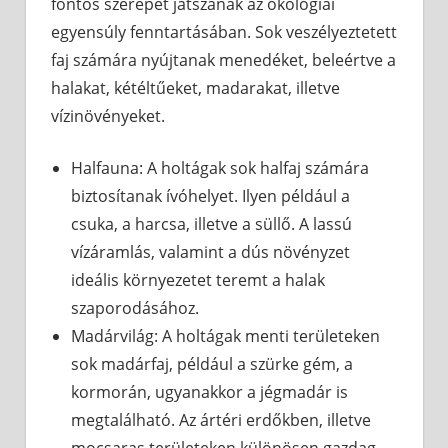
fontos szerepet játszanak az ökológiai
egyensúly fenntartásában. Sok veszélyeztetett
faj számára nyújtanak menedéket, beleértve a
halakat, kétéltűeket, madarakat, illetve
vízinövényeket.
Halfauna: A holtágak sok halfaj számára
biztosítanak ívóhelyet. Ilyen például a
csuka, a harcsa, illetve a süllő. A lassú
vízáramlás, valamint a dús növényzet
ideális környezetet teremt a halak
szaporodásához.
Madárvilág: A holtágak menti területeken
sok madárfaj, például a szürke gém, a
kormorán, ugyanakkor a jégmadár is
megtalálható. Az ártéri erdőkben, illetve