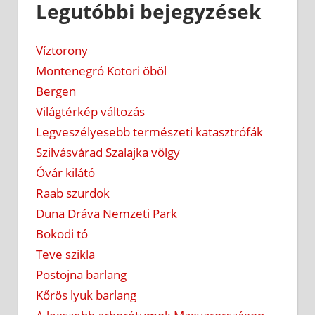
Legutóbbi bejegyzések
Víztorony
Montenegró Kotori öböl
Bergen
Világtérkép változás
Legveszélyesebb természeti katasztrófák
Szilvásvárad Szalajka völgy
Óvár kilátó
Raab szurdok
Duna Dráva Nemzeti Park
Bokodi tó
Teve szikla
Postojna barlang
Kőrös lyuk barlang